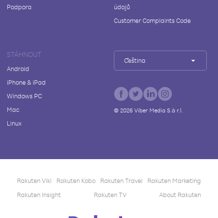
Podpora
údajů
Customer Complaints Code
STÁHNOUT
Čeština
Android
iPhone & iPad
Windows PC
Mac
©
2026
Viber Media S.à r.l.
Linux
Rakuten Viki
Rakuten Kobo
Rakuten Travel
Rakuten Marketing
Rakuten Insight
Rakuten TV
About Rakuten