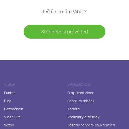
Ještě nemáte Viber?
Stáhněte si právě teď
VIBER
SPOLEČNOST
Funkce
O aplikaci Viber
Blog
Centrum značek
Bezpečnost
Kariéra
Viber Out
Podmínky a zásady
Sazby
Zásady ochrany soukromých