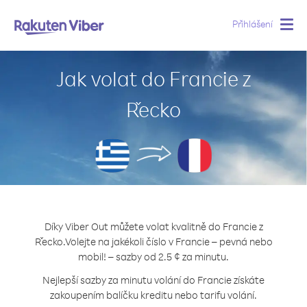
Přihlášení
Togg
navig
Jak volat do Francie z
Řecko
Díky Viber Out můžete volat kvalitně do Francie z
Řecko.
Volejte na jakékoli číslo v Francie – pevná nebo
mobil! – sazby od 2.5 ¢ za minutu.
Nejlepší sazby za minutu volání do Francie získáte
zakoupením balíčku kreditu nebo tarifu volání.