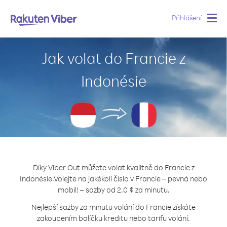
Přihlášení
Togg
navig
Jak volat do Francie z
Indonésie
Díky Viber Out můžete volat kvalitně do Francie z
Indonésie.
Volejte na jakékoli číslo v Francie – pevná nebo
mobil! – sazby od 2.0 ¢ za minutu.
Nejlepší sazby za minutu volání do Francie získáte
zakoupením balíčku kreditu nebo tarifu volání.