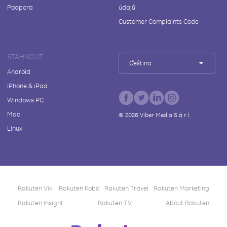
Podpora
údajů
Customer Complaints Code
STÁHNOUT
Čeština
Android
iPhone & iPad
Windows PC
Mac
©
2026
Viber Media S.à r.l.
Linux
Rakuten Viki
Rakuten Kobo
Rakuten Travel
Rakuten Marketing
Rakuten Insight
Rakuten TV
About Rakuten