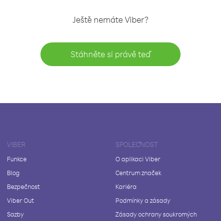
Ještě nemáte Viber?
Stáhněte si právě teď
VIBER
SPOLEČNOST
Funkce
O aplikaci Viber
Blog
Centrum značek
Bezpečnost
Kariéra
Viber Out
Podmínky a zásady
Sazby
Zásady ochrany soukromých