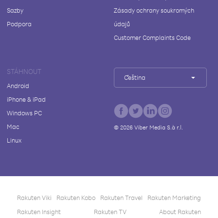
Sazby
Zásady ochrany soukromých
Podpora
údajů
Customer Complaints Code
STÁHNOUT
Čeština
Android
iPhone & iPad
Windows PC
Mac
©
2026
Viber Media S.à r.l.
Linux
Rakuten Viki
Rakuten Kobo
Rakuten Travel
Rakuten Marketing
Rakuten Insight
Rakuten TV
About Rakuten