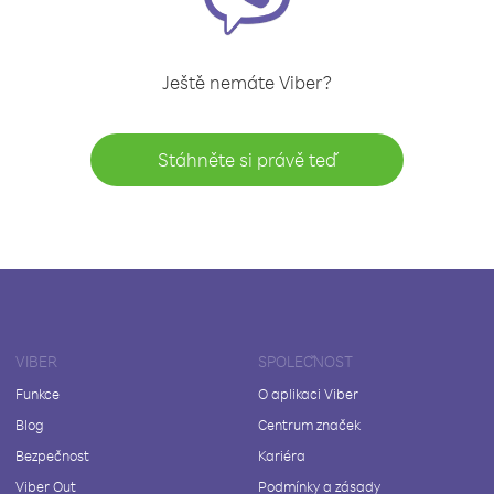
Ještě nemáte Viber?
Stáhněte si právě teď
VIBER
SPOLEČNOST
Funkce
O aplikaci Viber
Blog
Centrum značek
Bezpečnost
Kariéra
Viber Out
Podmínky a zásady