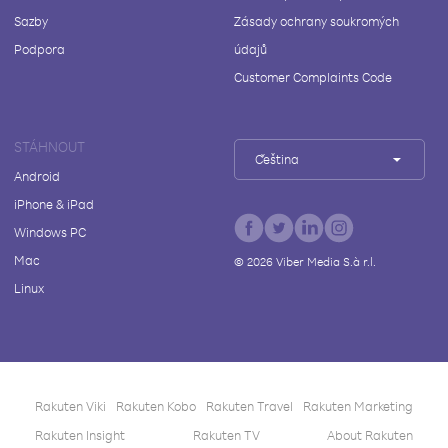
Sazby
Zásady ochrany soukromých
Podpora
údajů
Customer Complaints Code
STÁHNOUT
Čeština
Android
iPhone & iPad
Windows PC
Mac
©
2026
Viber Media S.à r.l.
Linux
Rakuten Viki
Rakuten Kobo
Rakuten Travel
Rakuten Marketing
Rakuten Insight
Rakuten TV
About Rakuten