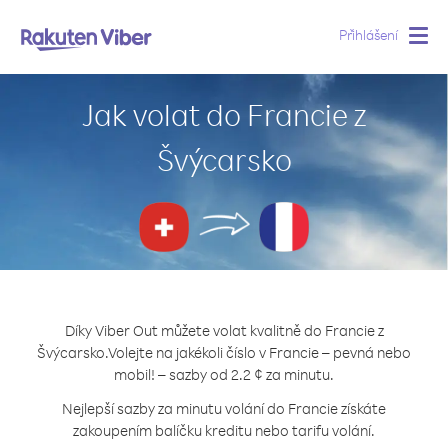
Přihlášení
Togg
navig
Jak volat do Francie z
Švýcarsko
Díky Viber Out můžete volat kvalitně do Francie z
Švýcarsko.
Volejte na jakékoli číslo v Francie – pevná nebo
mobil! – sazby od 2.2 ¢ za minutu.
Nejlepší sazby za minutu volání do Francie získáte
zakoupením balíčku kreditu nebo tarifu volání.