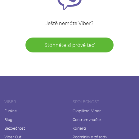
Ještě nemáte Viber?
Stáhněte si právě teď
VIBER
SPOLEČNOST
Funkce
O aplikaci Viber
Blog
Centrum značek
Bezpečnost
Kariéra
Viber Out
Podmínky a zásady