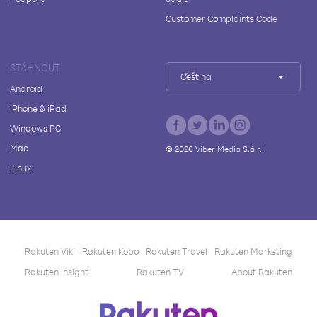
Customer Complaints Code
STÁHNOUT
Čeština
Android
iPhone & iPad
Windows PC
Mac
©
2026
Viber Media S.à r.l.
Linux
Rakuten Viki
Rakuten Kobo
Rakuten Travel
Rakuten Marketing
Rakuten Insight
Rakuten TV
About Rakuten