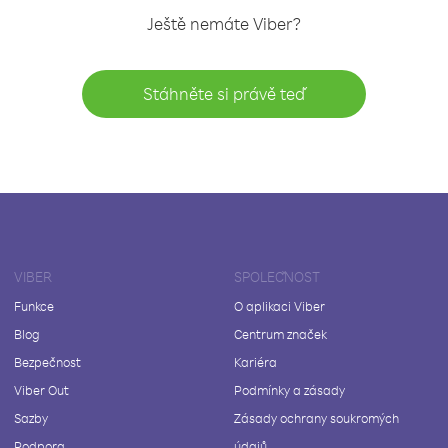
Ještě nemáte Viber?
Stáhněte si právě teď
VIBER
SPOLEČNOST
Funkce
O aplikaci Viber
Blog
Centrum značek
Bezpečnost
Kariéra
Viber Out
Podmínky a zásady
Sazby
Zásady ochrany soukromých
Podpora
údajů