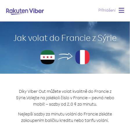
Přihlášení
Togg
navig
Jak volat do Francie z Sýrie
Díky Viber Out můžete volat kvalitně do Francie z
Sýrie.
Volejte na jakékoli číslo v Francie – pevná nebo
mobil! – sazby od 2.0 ¢ za minutu.
Nejlepší sazby za minutu volání do Francie získáte
zakoupením balíčku kreditu nebo tarifu volání.