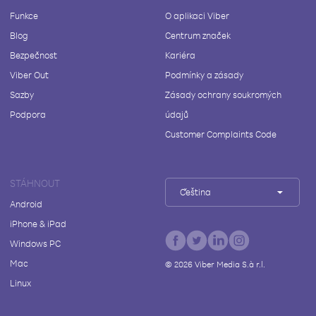
Funkce
O aplikaci Viber
Blog
Centrum značek
Bezpečnost
Kariéra
Viber Out
Podmínky a zásady
Sazby
Zásady ochrany soukromých
Podpora
údajů
Customer Complaints Code
STÁHNOUT
Čeština
Android
iPhone & iPad
Windows PC
Mac
©
2026
Viber Media S.à r.l.
Linux