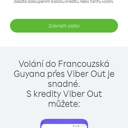
získáte zakoupením balíčku kreditu nebo tarifu volání.
Zobrazit sazby
Volání do Francouzská
Guyana přes Viber Out je
snadné.
S kredity Viber Out
můžete: