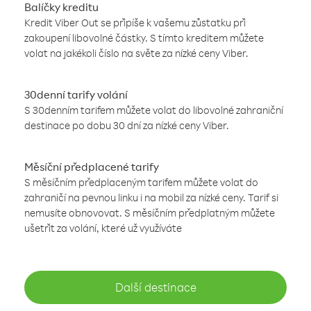
Balíčky kreditu
Kredit Viber Out se připíše k vašemu zůstatku při
zakoupení libovolné částky. S tímto kreditem můžete
volat na jakékoli číslo na světe za nízké ceny Viber.
30denní tarify volání
S 30denním tarifem můžete volat do libovolné zahraniční
destinace po dobu 30 dní za nízké ceny Viber.
Měsíční předplacené tarify
S měsíčním předplaceným tarifem můžete volat do
zahraničí na pevnou linku i na mobil za nízké ceny. Tarif si
nemusíte obnovovat. S měsíčním předplatným můžete
ušetřit za volání, které už využíváte
Další destinace