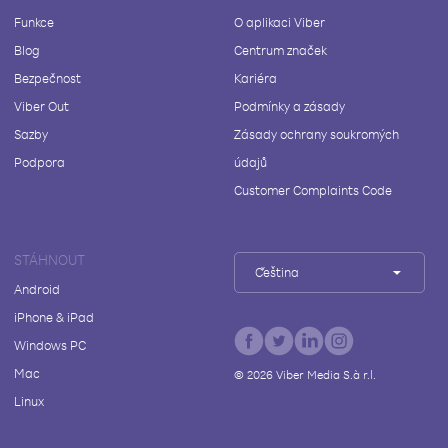
Funkce
O aplikaci Viber
Blog
Centrum značek
Bezpečnost
Kariéra
Viber Out
Podmínky a zásady
Sazby
Zásady ochrany soukromých
Podpora
údajů
Customer Complaints Code
STÁHNOUT
Čeština
Android
iPhone & iPad
Windows PC
Mac
©
2026
Viber Media S.à r.l.
Linux