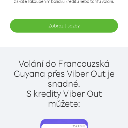
získáte zakoupením balíčku kreditu nebo tarifu volání.
Zobrazit sazby
Volání do Francouzská
Guyana přes Viber Out je
snadné.
S kredity Viber Out
můžete: