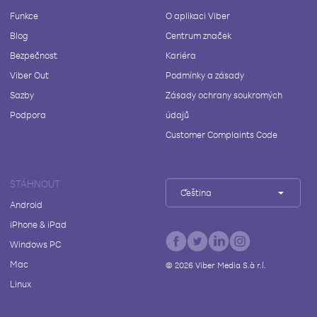
Funkce
O aplikaci Viber
Blog
Centrum značek
Bezpečnost
Kariéra
Viber Out
Podmínky a zásady
Sazby
Zásady ochrany soukromých
Podpora
údajů
Customer Complaints Code
STÁHNOUT
Čeština
Android
iPhone & iPad
Windows PC
Mac
©
2026
Viber Media S.à r.l.
Linux