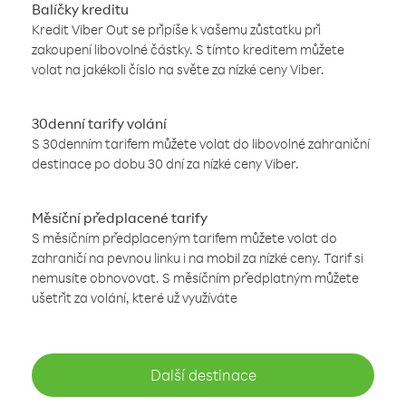
Balíčky kreditu
Kredit Viber Out se připíše k vašemu zůstatku při
zakoupení libovolné částky. S tímto kreditem můžete
volat na jakékoli číslo na světe za nízké ceny Viber.
30denní tarify volání
S 30denním tarifem můžete volat do libovolné zahraniční
destinace po dobu 30 dní za nízké ceny Viber.
Měsíční předplacené tarify
S měsíčním předplaceným tarifem můžete volat do
zahraničí na pevnou linku i na mobil za nízké ceny. Tarif si
nemusíte obnovovat. S měsíčním předplatným můžete
ušetřit za volání, které už využíváte
Další destinace