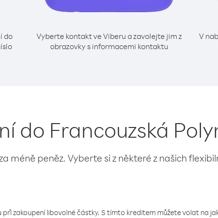
í do
Vyberte kontakt ve Viberu a zavolejte jim z
V nab
íslo
obrazovky s informacemi kontaktu
ání do Francouzská Polyn
 za méně peněz. Vyberte si z některé z našich flexibi
 při zakoupení libovolné částky. S tímto kreditem můžete volat na jaké