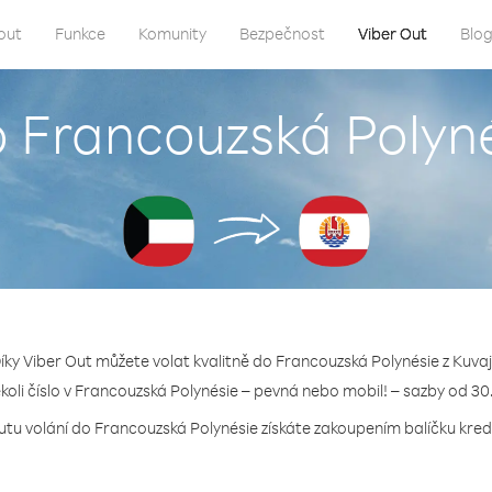
out
Funkce
Komunity
Bezpečnost
Viber Out
Blo
o Francouzská Polyné
íky Viber Out můžete volat kvalitně do Francouzská Polynésie z Kuvaj
ékoli číslo v Francouzská Polynésie – pevná nebo mobil! – sazby od 30
utu volání do Francouzská Polynésie získáte zakoupením balíčku kredi