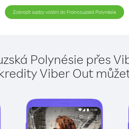
Zobrazit sazby volání do Francouzská Polynésie
zská Polynésie přes Vi
kredity Viber Out může