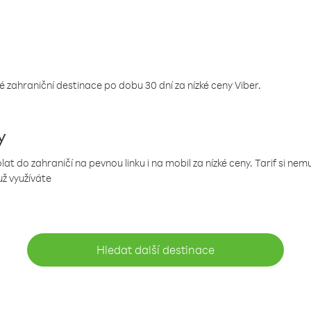
 zahraniční destinace po dobu 30 dní za nízké ceny Viber.
y
 do zahraničí na pevnou linku i na mobil za nízké ceny. Tarif si ne
už využíváte
Hledat další destinace