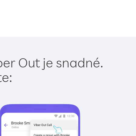
ber Out je snadné.
te: