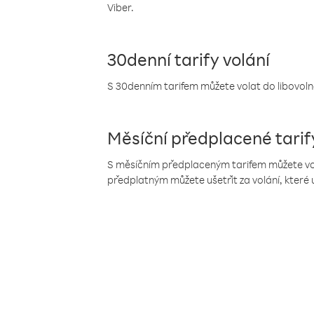
Viber.
30denní tarify volání
S 30denním tarifem můžete volat do libovolné
Měsíční předplacené tarif
S měsíčním předplaceným tarifem můžete volat
předplatným můžete ušetřit za volání, které 