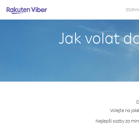
Stáhn
Jak volat d
D
Volejte na jak
Nejlepší sazby za min