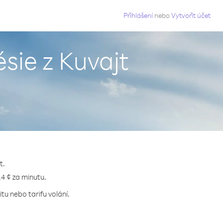
g
Přihlášení
nebo
Vytvořit účet
sie z Kuvajt
t.
.4 ¢ za minutu.
tu nebo tarifu volání.