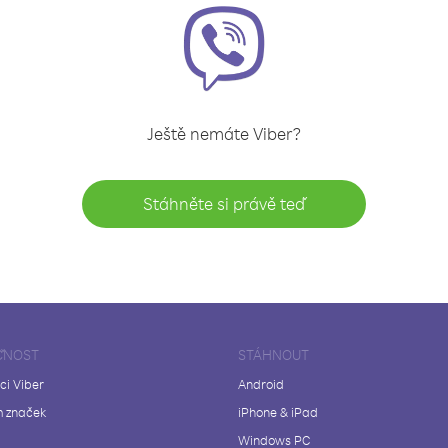
Ještě nemáte Viber?
Stáhněte si právě teď
ČNOST
STÁHNOUT
ci Viber
Android
 značek
iPhone & iPad
Windows PC