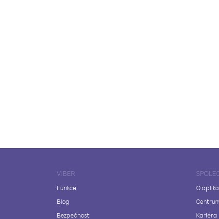
VIBER
SPOLE
Funkce
O aplika
Blog
Centrum
Bezpečnost
Kariéra