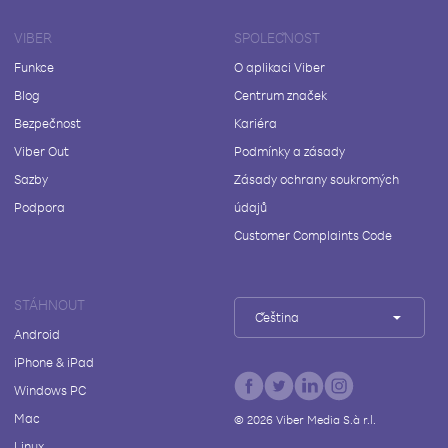
VIBER
SPOLEČNOST
Funkce
O aplikaci Viber
Blog
Centrum značek
Bezpečnost
Kariéra
Viber Out
Podmínky a zásady
Sazby
Zásady ochrany soukromých
Podpora
údajů
Customer Complaints Code
STÁHNOUT
Čeština
Android
iPhone & iPad
Windows PC
Mac
©
2026
Viber Media S.à r.l.
Linux