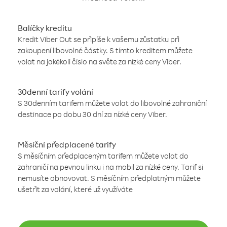
Balíčky kreditu
Kredit Viber Out se připíše k vašemu zůstatku při
zakoupení libovolné částky. S tímto kreditem můžete
volat na jakékoli číslo na světe za nízké ceny Viber.
30denní tarify volání
S 30denním tarifem můžete volat do libovolné zahraniční
destinace po dobu 30 dní za nízké ceny Viber.
Měsíční předplacené tarify
S měsíčním předplaceným tarifem můžete volat do
zahraničí na pevnou linku i na mobil za nízké ceny. Tarif si
nemusíte obnovovat. S měsíčním předplatným můžete
ušetřit za volání, které už využíváte