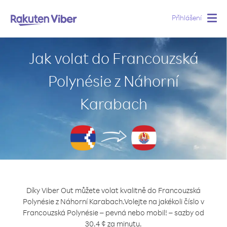
Přihlášení
Togg
navig
Jak volat do Francouzská
Polynésie z Náhorní
Karabach
Díky Viber Out můžete volat kvalitně do Francouzská
Polynésie z Náhorní Karabach.
Volejte na jakékoli číslo v
Francouzská Polynésie – pevná nebo mobil! – sazby od
30.4 ¢ za minutu.