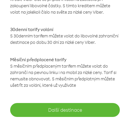
zakoupení libovolné částky. S tímto kreditem můžete
volat na jakékoli číslo na světe za nízké ceny Viber.
30denní tarify volání
S 30denním tarifem můžete volat do libovolné zahraniční
destinace po dobu 30 dní za nízké ceny Viber.
Měsíční předplacené tarify
S měsíčním předplaceným tarifem můžete volat do
zahraničí na pevnou linku i na mobil za nízké ceny. Tarif si
nemusíte obnovovat. S měsíčním předplatným můžete
ušetřit za volání, které už využíváte
Další destinace