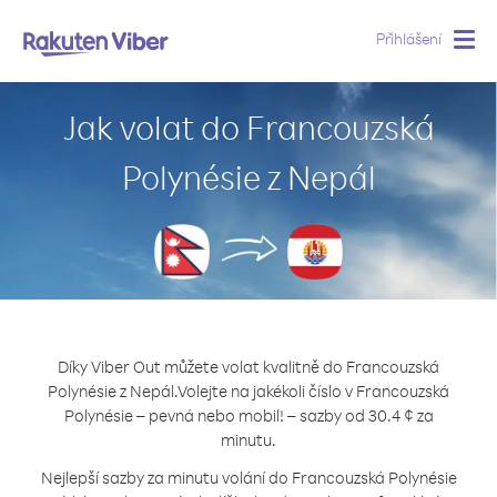
Přihlášení
Togg
navig
Jak volat do Francouzská
Polynésie z Nepál
Díky Viber Out můžete volat kvalitně do Francouzská
Polynésie z Nepál.
Volejte na jakékoli číslo v Francouzská
Polynésie – pevná nebo mobil! – sazby od 30.4 ¢ za
minutu.
Nejlepší sazby za minutu volání do Francouzská Polynésie