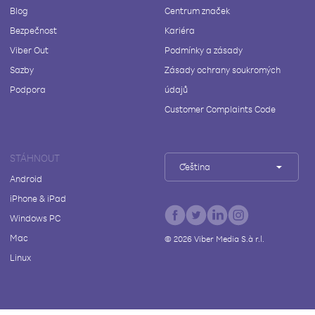
Blog
Centrum značek
Bezpečnost
Kariéra
Viber Out
Podmínky a zásady
Sazby
Zásady ochrany soukromých
Podpora
údajů
Customer Complaints Code
STÁHNOUT
Čeština
Android
iPhone & iPad
Windows PC
Mac
©
2026
Viber Media S.à r.l.
Linux