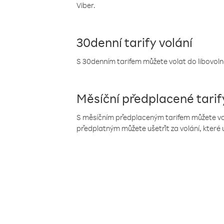
Viber.
30denní tarify volání
S 30denním tarifem můžete volat do libovolné
Měsíční předplacené tarif
S měsíčním předplaceným tarifem můžete volat
předplatným můžete ušetřit za volání, které 