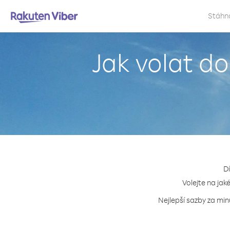
Stáhn
Jak volat d
D
Volejte na jak
Nejlepší sazby za min