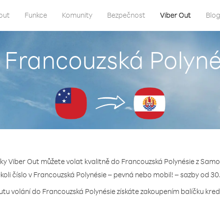
out
Funkce
Komunity
Bezpečnost
Viber Out
Blo
o Francouzská Polyn
íky Viber Out můžete volat kvalitně do Francouzská Polynésie z Samo
ékoli číslo v Francouzská Polynésie – pevná nebo mobil! – sazby od 30
utu volání do Francouzská Polynésie získáte zakoupením balíčku kredi