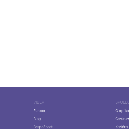
VIBER
SPOLE
Funkce
O aplika
Blog
Centrum
Bezpečnost
Kariéra