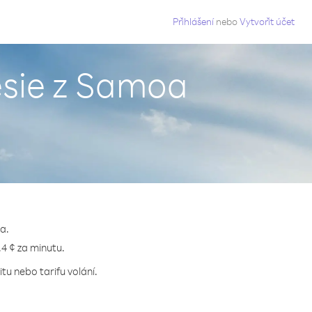
g
Přihlášení
nebo
Vytvořit účet
ésie z Samoa
a.
.4 ¢ za minutu.
tu nebo tarifu volání.