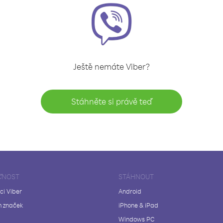
Ještě nemáte Viber?
Stáhněte si právě teď
ČNOST
STÁHNOUT
ci Viber
Android
 značek
iPhone & iPad
Windows PC