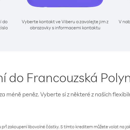
í do
Vyberte kontakt ve Viberu a zavolejte jim z
V nab
íslo
obrazovky s informacemi kontaktu
ání do Francouzská Poly
 za méně peněz. Vyberte si z některé z našich flexibi
 při zakoupení libovolné částky. S tímto kreditem můžete volat na jaké