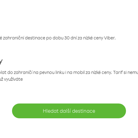
 zahraniční destinace po dobu 30 dní za nízké ceny Viber.
y
 do zahraničí na pevnou linku i na mobil za nízké ceny. Tarif si ne
už využíváte
Hledat další destinace