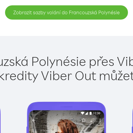
Zobrazit sazby volání do Francouzská Polynésie
zská Polynésie přes Vi
kredity Viber Out může