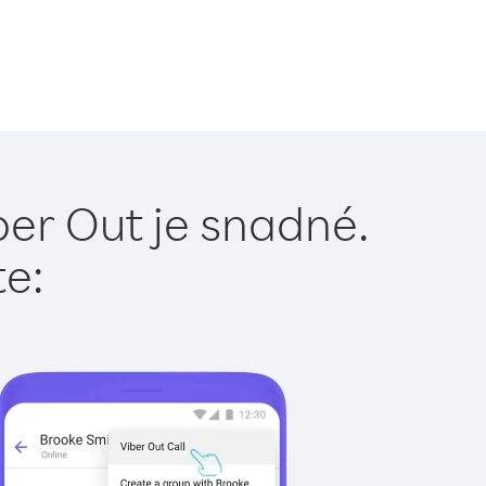
ber Out je snadné.
te: