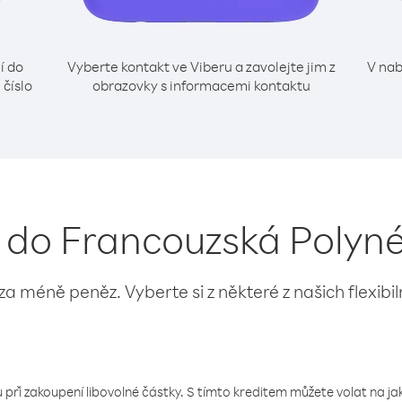
í do
Vyberte kontakt ve Viberu a zavolejte jim z
V nab
číslo
obrazovky s informacemi kontaktu
í do Francouzská Polyn
 za méně peněz. Vyberte si z některé z našich flexibi
 při zakoupení libovolné částky. S tímto kreditem můžete volat na jaké