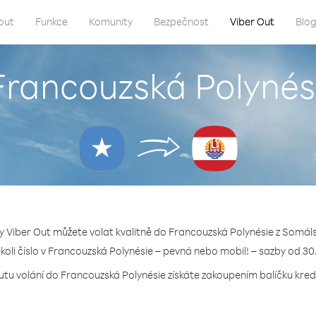
out
Funkce
Komunity
Bezpečnost
Viber Out
Blo
 Francouzská Polynés
y Viber Out můžete volat kvalitně do Francouzská Polynésie z Somál
ékoli číslo v Francouzská Polynésie – pevná nebo mobil! – sazby od 30
utu volání do Francouzská Polynésie získáte zakoupením balíčku kredi