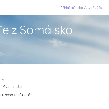
g
Přihlášení
nebo
Vytvořit účet
ie z Somálsko
sko.
.4 ¢ za minutu.
tu nebo tarifu volání.