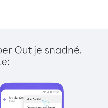
ber Out je snadné.
te: