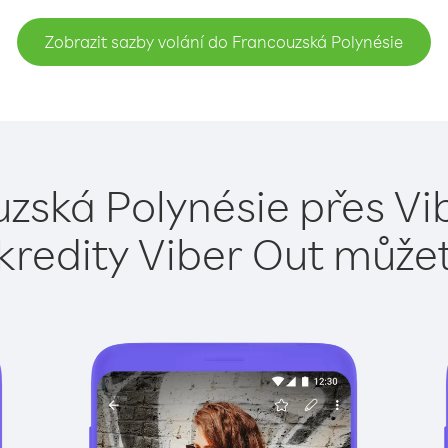
Zobrazit sazby volání do Francouzská Polynésie
zská Polynésie přes Vi
kredity Viber Out může