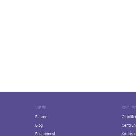
VIBER
SPOLE
Funkce
O aplika
Blog
Centrum
Bezpečnost
Kariéra