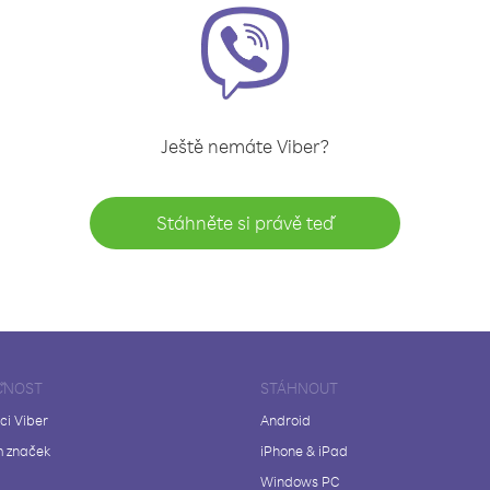
Ještě nemáte Viber?
Stáhněte si právě teď
ČNOST
STÁHNOUT
ci Viber
Android
 značek
iPhone & iPad
Windows PC