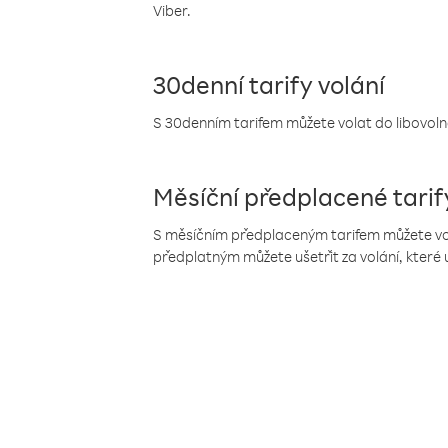
Viber.
30denní tarify volání
S 30denním tarifem můžete volat do libovolné
Měsíční předplacené tarif
S měsíčním předplaceným tarifem můžete volat
předplatným můžete ušetřit za volání, které 