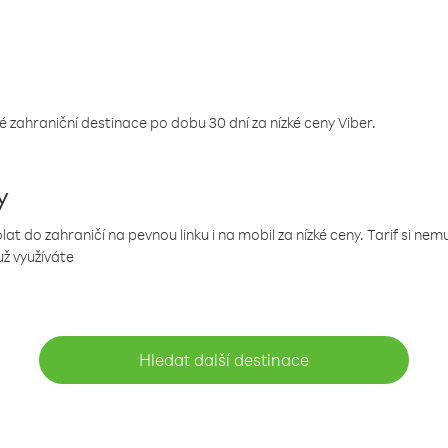
 zahraniční destinace po dobu 30 dní za nízké ceny Viber.
y
 do zahraničí na pevnou linku i na mobil za nízké ceny. Tarif si ne
už využíváte
Hledat další destinace