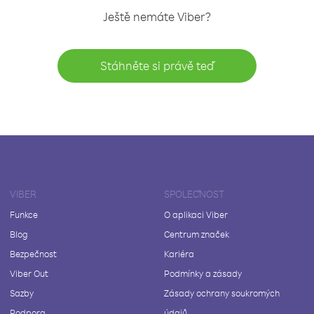
Ještě nemáte Viber?
Stáhněte si právě teď
VIBER
SPOLEČNOST
Funkce
O aplikaci Viber
Blog
Centrum značek
Bezpečnost
Kariéra
Viber Out
Podmínky a zásady
Sazby
Zásady ochrany soukromých
Podpora
údajů