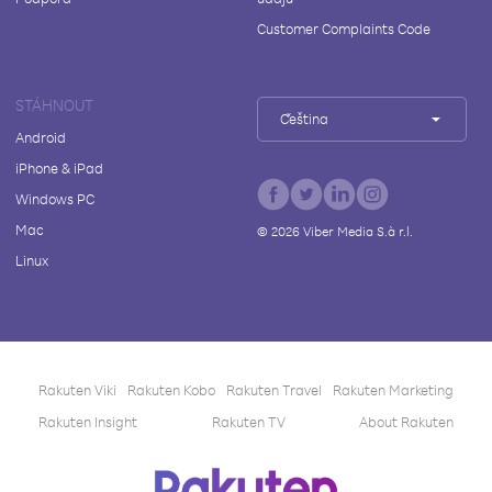
Customer Complaints Code
STÁHNOUT
Čeština
Android
iPhone & iPad
Windows PC
Mac
©
2026
Viber Media S.à r.l.
Linux
Rakuten Viki
Rakuten Kobo
Rakuten Travel
Rakuten Marketing
Rakuten Insight
Rakuten TV
About Rakuten