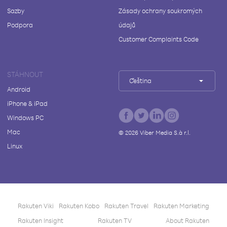
Sazby
Zásady ochrany soukromých
Podpora
údajů
Customer Complaints Code
STÁHNOUT
Čeština
Android
iPhone & iPad
Windows PC
Mac
©
2026
Viber Media S.à r.l.
Linux
Rakuten Viki
Rakuten Kobo
Rakuten Travel
Rakuten Marketing
Rakuten Insight
Rakuten TV
About Rakuten