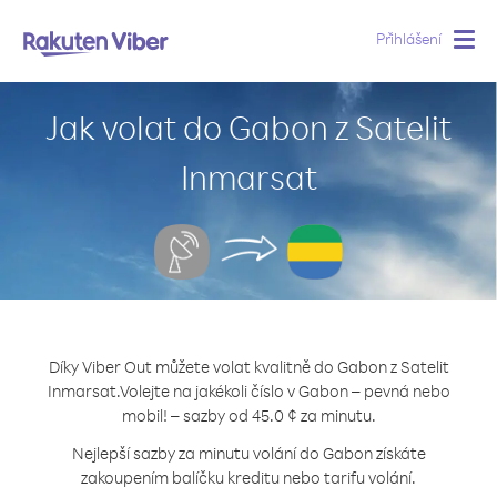
Přihlášení
Togg
navig
Jak volat do Gabon z Satelit
Inmarsat
Díky Viber Out můžete volat kvalitně do Gabon z Satelit
Inmarsat.
Volejte na jakékoli číslo v Gabon – pevná nebo
mobil! – sazby od 45.0 ¢ za minutu.
Nejlepší sazby za minutu volání do Gabon získáte
zakoupením balíčku kreditu nebo tarifu volání.