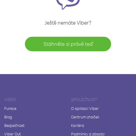
Ještě nemáte Viber?
Stáhněte si právě teď
VIBER
SPOLEČNOST
Funkce
O aplikaci Viber
Blog
Centrum značek
Bezpečnost
Kariéra
Viber Out
Podmínky a zásady