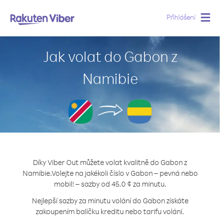
Přihlášení
Togg
navig
Jak volat do Gabon z
Namibie
Díky Viber Out můžete volat kvalitně do Gabon z
Namibie.
Volejte na jakékoli číslo v Gabon – pevná nebo
mobil! – sazby od 45.0 ¢ za minutu.
Nejlepší sazby za minutu volání do Gabon získáte
zakoupením balíčku kreditu nebo tarifu volání.