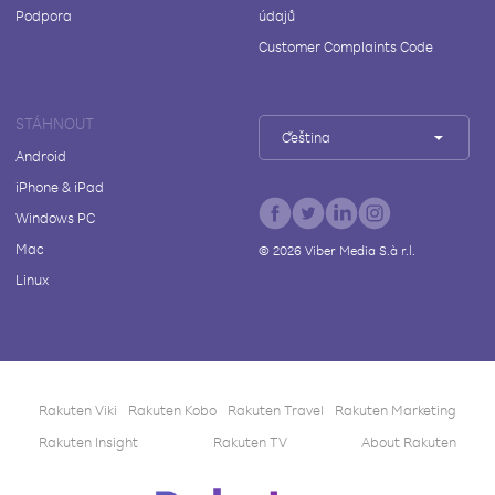
Podpora
údajů
Customer Complaints Code
STÁHNOUT
Čeština
Android
iPhone & iPad
Windows PC
Mac
©
2026
Viber Media S.à r.l.
Linux
Rakuten Viki
Rakuten Kobo
Rakuten Travel
Rakuten Marketing
Rakuten Insight
Rakuten TV
About Rakuten