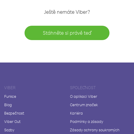
Ještě nemáte Viber?
Stáhněte si právě teď
VIBER
SPOLEČNOST
Funkce
O aplikaci Viber
Blog
Centrum značek
Bezpečnost
Kariéra
Viber Out
Podmínky a zásady
Sazby
Zásady ochrany soukromých