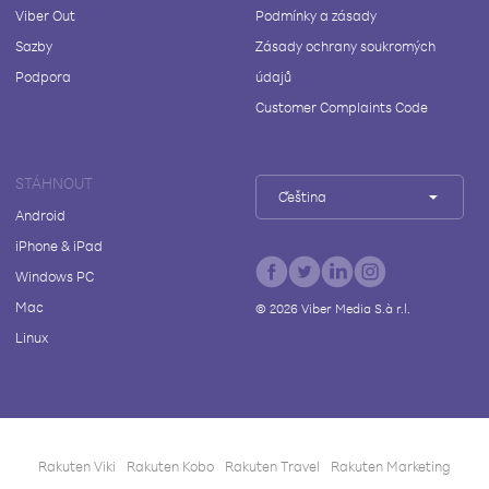
Viber Out
Podmínky a zásady
Sazby
Zásady ochrany soukromých
Podpora
údajů
Customer Complaints Code
STÁHNOUT
Čeština
Android
iPhone & iPad
Windows PC
Mac
©
2026
Viber Media S.à r.l.
Linux
Rakuten Viki
Rakuten Kobo
Rakuten Travel
Rakuten Marketing