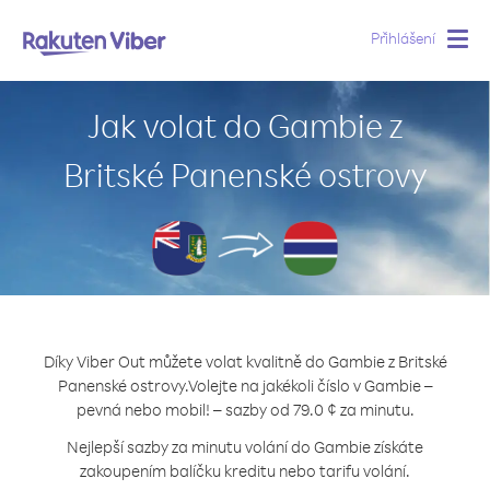
Přihlášení
Togg
navig
Jak volat do Gambie z
Britské Panenské ostrovy
Díky Viber Out můžete volat kvalitně do Gambie z Britské
Panenské ostrovy.
Volejte na jakékoli číslo v Gambie –
pevná nebo mobil! – sazby od 79.0 ¢ za minutu.
Nejlepší sazby za minutu volání do Gambie získáte
zakoupením balíčku kreditu nebo tarifu volání.