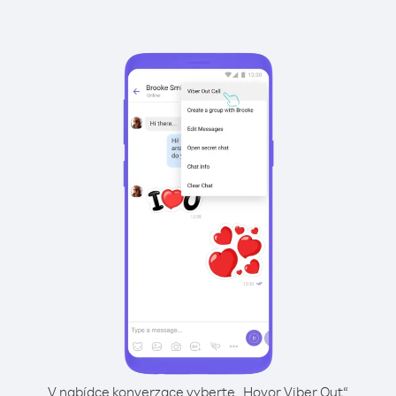
V nabídce konverzace vyberte „Hovor Viber Out“