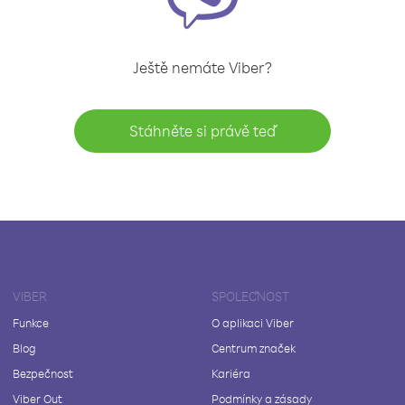
Ještě nemáte Viber?
Stáhněte si právě teď
VIBER
SPOLEČNOST
Funkce
O aplikaci Viber
Blog
Centrum značek
Bezpečnost
Kariéra
Viber Out
Podmínky a zásady