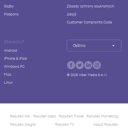
Sazby
Zásady ochrany soukromých
Podpora
údajů
Customer Complaints Code
STÁHNOUT
Čeština
Android
iPhone & iPad
Windows PC
Mac
©
2026
Viber Media S.à r.l.
Linux
Rakuten Viki
Rakuten Kobo
Rakuten Travel
Rakuten Marketing
Rakuten Insight
Rakuten TV
About Rakuten