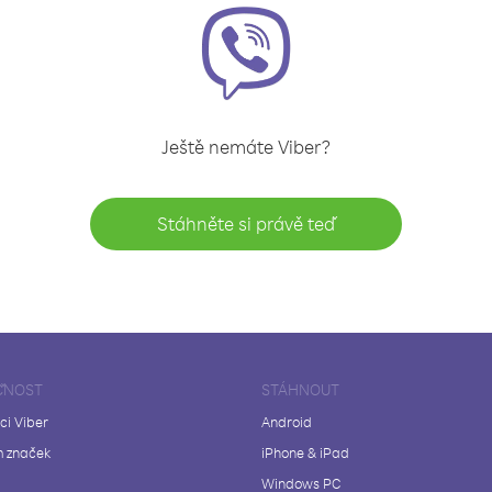
Ještě nemáte Viber?
Stáhněte si právě teď
ČNOST
STÁHNOUT
ci Viber
Android
 značek
iPhone & iPad
Windows PC