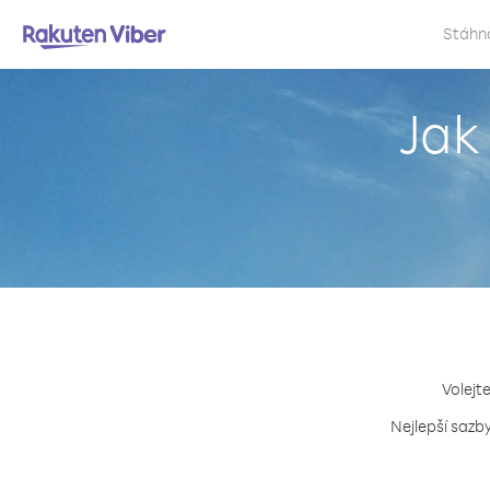
Stáhn
Jak
Volejt
Nejlepší sazb