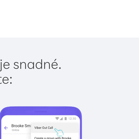
je snadné.
te: