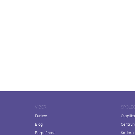
VIBER
SPOLE
Funkce
O aplika
Blog
Centrum
Bezpečnost
Kariéra