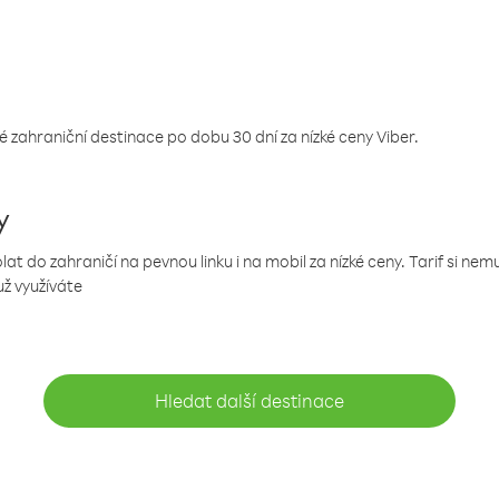
 zahraniční destinace po dobu 30 dní za nízké ceny Viber.
y
 do zahraničí na pevnou linku i na mobil za nízké ceny. Tarif si ne
už využíváte
Hledat další destinace