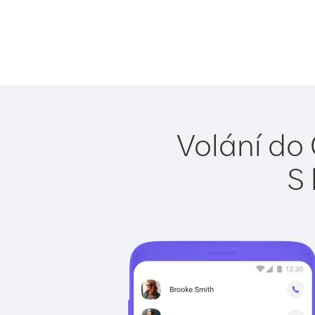
Volání do
S 