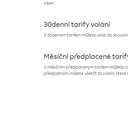
Viber.
30denní tarify volání
S 30denním tarifem můžete volat do libovolné
Měsíční předplacené tarif
S měsíčním předplaceným tarifem můžete volat
předplatným můžete ušetřit za volání, které 