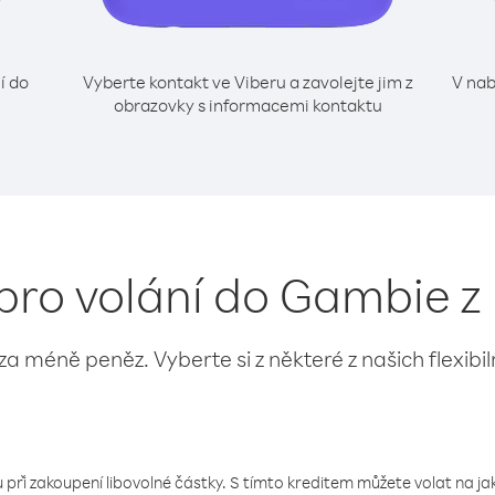
í do
Vyberte kontakt ve Viberu a zavolejte jim z
V nab
obrazovky s informacemi kontaktu
pro volání do Gambie z
 za méně peněz. Vyberte si z některé z našich flexibi
 při zakoupení libovolné částky. S tímto kreditem můžete volat na jaké