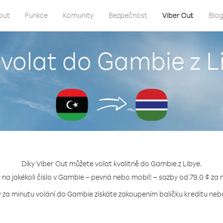
out
Funkce
Komunity
Bezpečnost
Viber Out
Blo
 volat do Gambie z L
Díky Viber Out můžete volat kvalitně do Gambie z Libye.
e na jakékoli číslo v Gambie – pevná nebo mobil! – sazby od 79.0 ¢ za 
y za minutu volání do Gambie získáte zakoupením balíčku kreditu nebo 