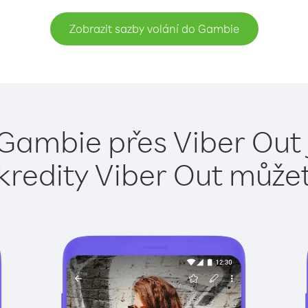
Zobrazit sazby volání do Gambie
 Gambie přes Viber Out 
kredity Viber Out může