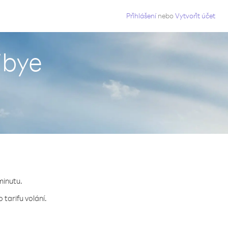
g
Přihlášení
nebo
Vytvořit účet
ibye
minutu.
tarifu volání.