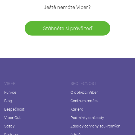
Ještě nemáte Viber?
Stáhněte si právě teď
VIBER
SPOLEČNOST
Funkce
O aplikaci Viber
Blog
Centrum značek
Bezpečnost
Kariéra
Viber Out
Podmínky a zásady
Sazby
Zásady ochrany soukromých
Podpora
údajů