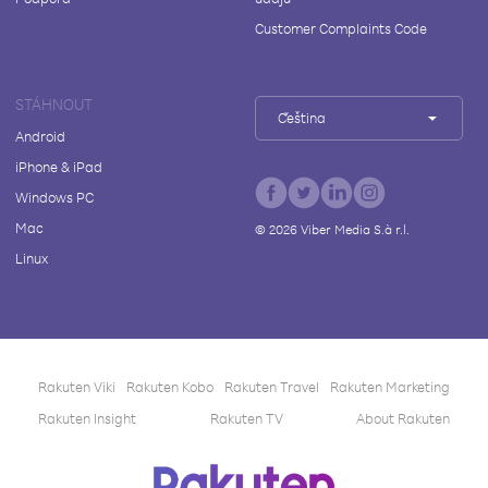
Customer Complaints Code
STÁHNOUT
Čeština
Android
iPhone & iPad
Windows PC
Mac
©
2026
Viber Media S.à r.l.
Linux
Rakuten Viki
Rakuten Kobo
Rakuten Travel
Rakuten Marketing
Rakuten Insight
Rakuten TV
About Rakuten