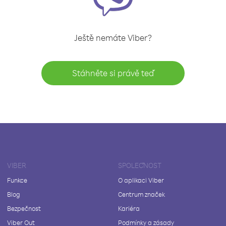
Ještě nemáte Viber?
Stáhněte si právě teď
VIBER
SPOLEČNOST
Funkce
O aplikaci Viber
Blog
Centrum značek
Bezpečnost
Kariéra
Viber Out
Podmínky a zásady