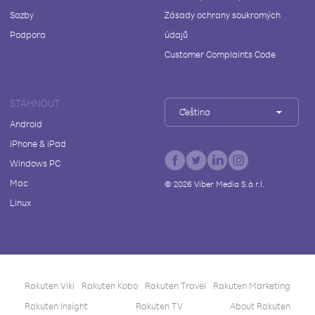
Sazby
Zásady ochrany soukromých
Podpora
údajů
Customer Complaints Code
STÁHNOUT
Čeština
Android
iPhone & iPad
Windows PC
Mac
©
2026
Viber Media S.à r.l.
Linux
Rakuten Viki
Rakuten Kobo
Rakuten Travel
Rakuten Marketing
Rakuten Insight
Rakuten TV
About Rakuten