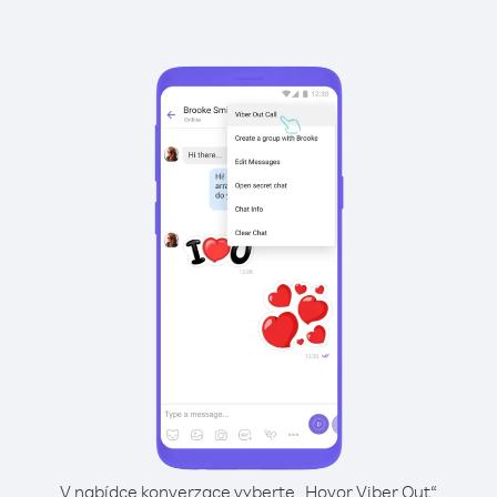
V nabídce konverzace vyberte „Hovor Viber Out“