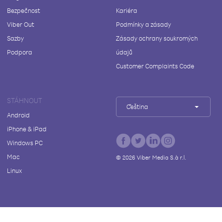
Bezpečnost
Kariéra
Viber Out
Podmínky a zásady
Sazby
Zásady ochrany soukromých
Podpora
údajů
Customer Complaints Code
STÁHNOUT
Čeština
Android
iPhone & iPad
Windows PC
Mac
©
2026
Viber Media S.à r.l.
Linux