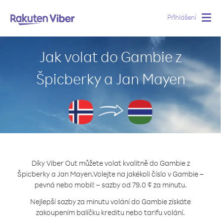
Přihlášení
Togg
navig
Jak volat do Gambie z
Špicberky a Jan Mayen
Díky Viber Out můžete volat kvalitně do Gambie z
Špicberky a Jan Mayen.
Volejte na jakékoli číslo v Gambie –
pevná nebo mobil! – sazby od 79.0 ¢ za minutu.
Nejlepší sazby za minutu volání do Gambie získáte
zakoupením balíčku kreditu nebo tarifu volání.