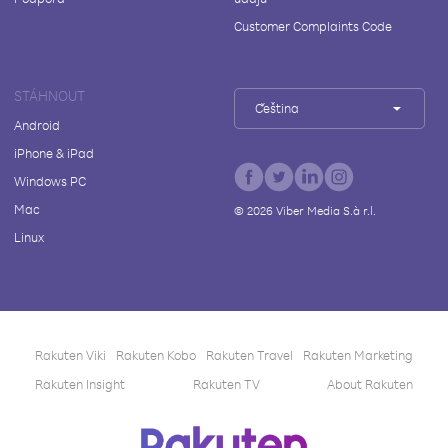
Customer Complaints Code
STÁHNOUT
Čeština
Android
iPhone & iPad
Windows PC
Mac
©
2026
Viber Media S.à r.l.
Linux
Rakuten Viki
Rakuten Kobo
Rakuten Travel
Rakuten Marketing
Rakuten Insight
Rakuten TV
About Rakuten