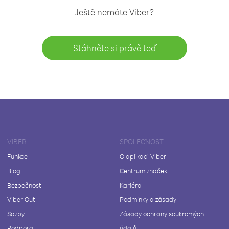
Ještě nemáte Viber?
Stáhněte si právě teď
VIBER
SPOLEČNOST
Funkce
O aplikaci Viber
Blog
Centrum značek
Bezpečnost
Kariéra
Viber Out
Podmínky a zásady
Sazby
Zásady ochrany soukromých
Podpora
údajů