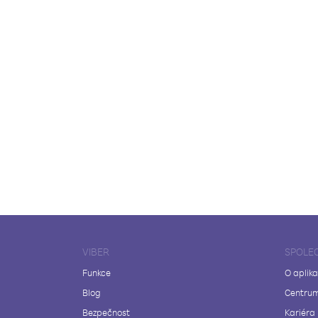
VIBER
SPOLE
Funkce
O aplika
Blog
Centrum
Bezpečnost
Kariéra