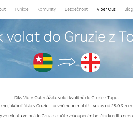
out
Funkce
Komunity
Bezpečnost
Viber Out
Blo
k volat do Gruzie z T
Díky Viber Out můžete volat kvalitně do Gruzie z Togo.
e na jakékoli číslo v Gruzie – pevná nebo mobil! – sazby od 23.0 ¢ za 
y za minutu volání do Gruzie získáte zakoupením balíčku kreditu nebo 