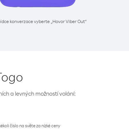
ídce konverzace vyberte „Hovor Viber Out“
 Togo
lních a levných možností volání:
koli číslo na světe za nízké ceny