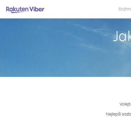
Stáhn
Ja
Volejt
Nejlepší sazb