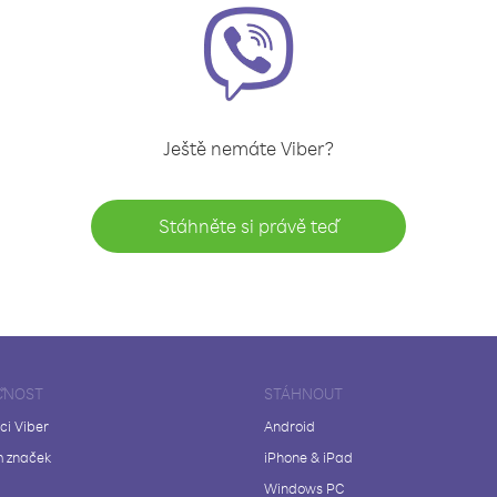
Ještě nemáte Viber?
Stáhněte si právě teď
ČNOST
STÁHNOUT
ci Viber
Android
 značek
iPhone & iPad
Windows PC