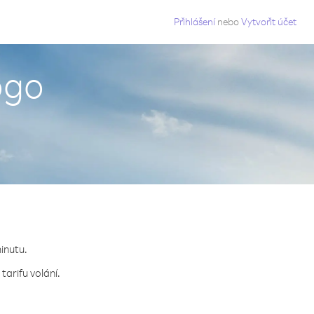
g
Přihlášení
nebo
Vytvořit účet
ogo
minutu.
tarifu volání.