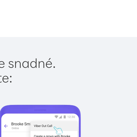
je snadné.
te: