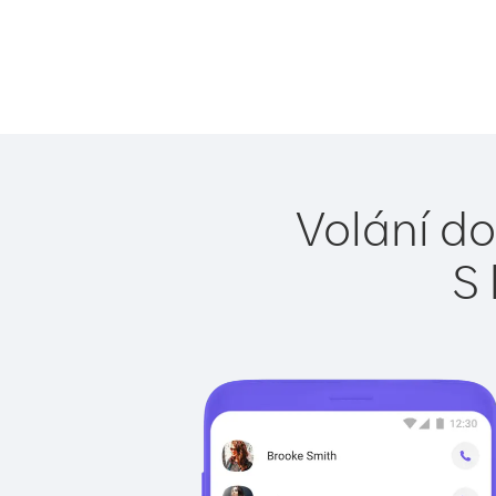
Volání do
S 