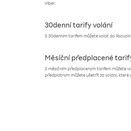
Viber.
30denní tarify volání
S 30denním tarifem můžete volat do libovolné
Měsíční předplacené tarif
S měsíčním předplaceným tarifem můžete volat
předplatným můžete ušetřit za volání, které 