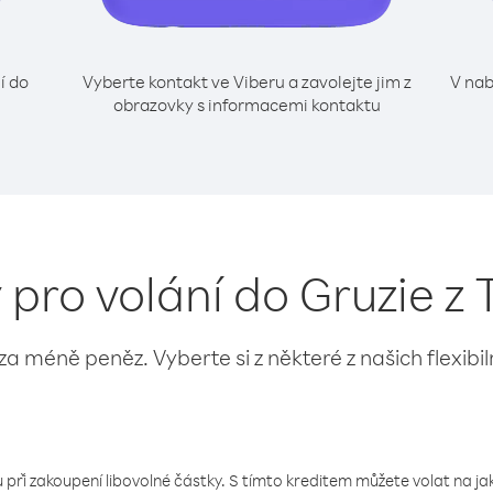
í do
Vyberte kontakt ve Viberu a zavolejte jim z
V nab
obrazovky s informacemi kontaktu
 pro volání do Gruzie z
 za méně peněz. Vyberte si z některé z našich flexibi
 při zakoupení libovolné částky. S tímto kreditem můžete volat na jaké