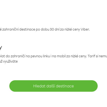
 zahraniční destinace po dobu 30 dní za nízké ceny Viber.
y
 do zahraničí na pevnou linku i na mobil za nízké ceny. Tarif si ne
už využíváte
Hledat další destinace