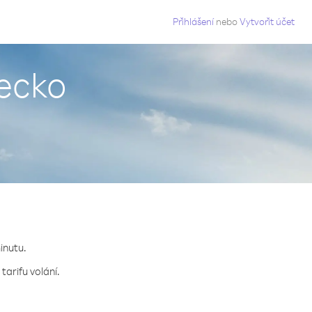
g
Přihlášení
nebo
Vytvořit účet
recko
minutu.
tarifu volání.