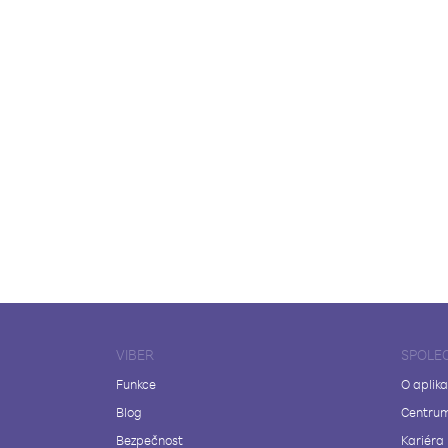
VIBER
SPOLE
Funkce
O aplika
Blog
Centrum
Bezpečnost
Kariéra