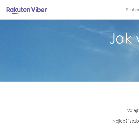
Stáhn
Jak 
Volejt
Nejlepší sazb