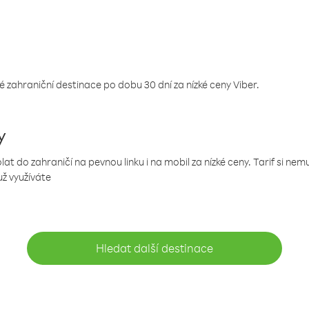
 zahraniční destinace po dobu 30 dní za nízké ceny Viber.
y
 do zahraničí na pevnou linku i na mobil za nízké ceny. Tarif si ne
už využíváte
Hledat další destinace