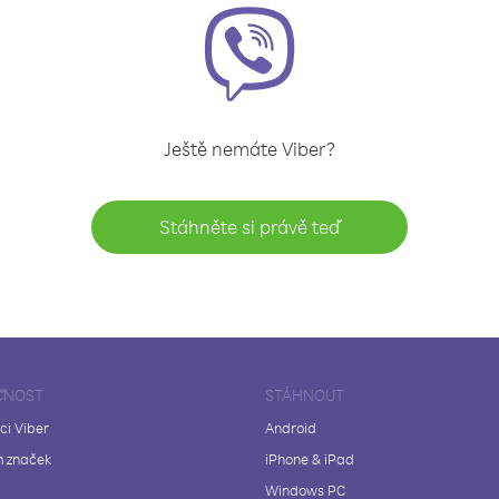
Ještě nemáte Viber?
Stáhněte si právě teď
ČNOST
STÁHNOUT
ci Viber
Android
 značek
iPhone & iPad
Windows PC