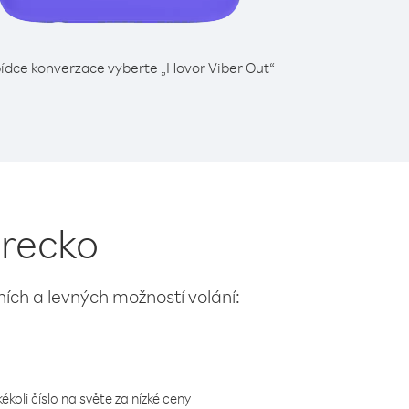
ídce konverzace vyberte „Hovor Viber Out“
urecko
lních a levných možností volání:
koli číslo na světe za nízké ceny