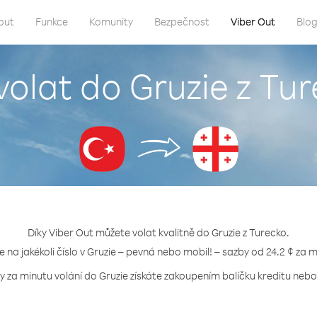
out
Funkce
Komunity
Bezpečnost
Viber Out
Blo
volat do Gruzie z Tu
Díky Viber Out můžete volat kvalitně do Gruzie z Turecko.
e na jakékoli číslo v Gruzie – pevná nebo mobil! – sazby od 24.2 ¢ za 
y za minutu volání do Gruzie získáte zakoupením balíčku kreditu nebo 