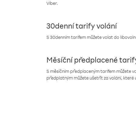
Viber.
30denní tarify volání
S 30denním tarifem můžete volat do libovolné
Měsíční předplacené tarif
S měsíčním předplaceným tarifem můžete volat
předplatným můžete ušetřit za volání, které 