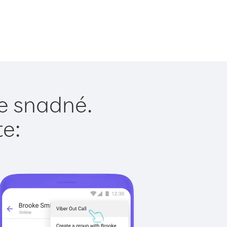
je snadné.
te: