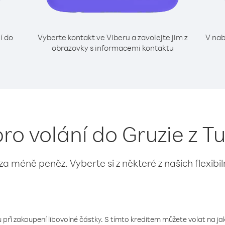
í do
Vyberte kontakt ve Viberu a zavolejte jim z
V nab
obrazovky s informacemi kontaktu
pro volání do Gruzie z T
 za méně peněz. Vyberte si z některé z našich flexibi
 při zakoupení libovolné částky. S tímto kreditem můžete volat na jaké