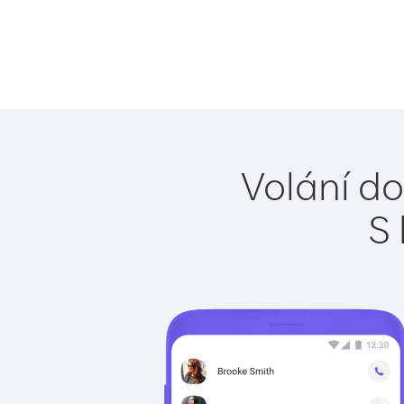
Volání do
S 