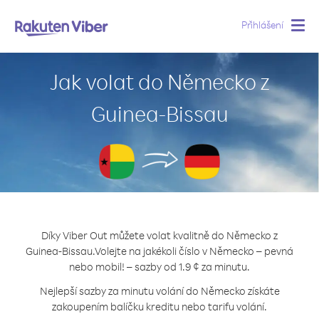
Přihlášení
Togg
navig
Jak volat do Německo z
Guinea-Bissau
Díky Viber Out můžete volat kvalitně do Německo z
Guinea-Bissau.
Volejte na jakékoli číslo v Německo – pevná
nebo mobil! – sazby od 1.9 ¢ za minutu.
Nejlepší sazby za minutu volání do Německo získáte
zakoupením balíčku kreditu nebo tarifu volání.