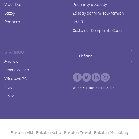
Viber Out
Podmínky a zásady
Sazby
Zásady ochrany soukromých
Podpora
údajů
Customer Complaints Code
STÁHNOUT
Čeština
Android
iPhone & iPad
Windows PC
Mac
©
2026
Viber Media S.à r.l.
Linux
Rakuten Viki
Rakuten Kobo
Rakuten Travel
Rakuten Marketing