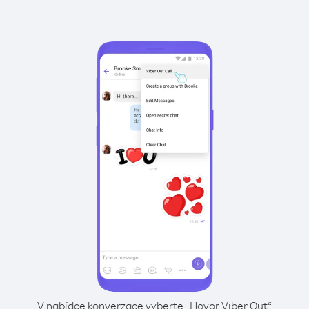
V nabídce konverzace vyberte „Hovor Viber Out“