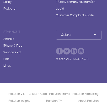
Sazby
Zásady ochrany soukromých
Podpora
údajů
Customer Complaints Code
STÁHNOUT
Čeština
Android
iPhone & iPad
Windows PC
Mac
©
2026
Viber Media S.à r.l.
Linux
Rakuten Viki
Rakuten Kobo
Rakuten Travel
Rakuten Marketing
Rakuten Insight
Rakuten TV
About Rakuten