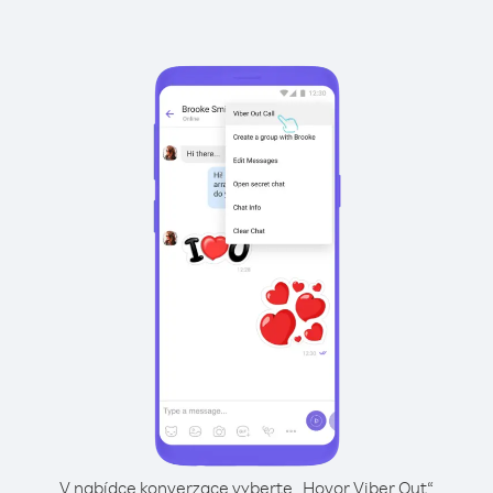
V nabídce konverzace vyberte „Hovor Viber Out“