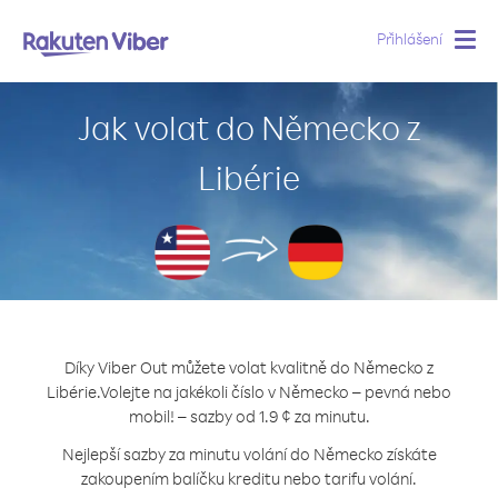
Přihlášení
Togg
navig
Jak volat do Německo z
Libérie
Díky Viber Out můžete volat kvalitně do Německo z
Libérie.
Volejte na jakékoli číslo v Německo – pevná nebo
mobil! – sazby od 1.9 ¢ za minutu.
Nejlepší sazby za minutu volání do Německo získáte
zakoupením balíčku kreditu nebo tarifu volání.