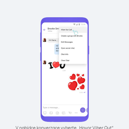
V nabídce konverzace vyberte „Hovor Viber Out“