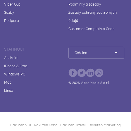
Viber Out
Podmínky a zásady
Sazby
Zásady ochrany soukromých
Podpora
údajů
Customer Complaints Code
STÁHNOUT
Čeština
Android
iPhone & iPad
Windows PC
Mac
©
2026
Viber Media S.à r.l.
Linux
Rakuten Viki
Rakuten Kobo
Rakuten Travel
Rakuten Marketing