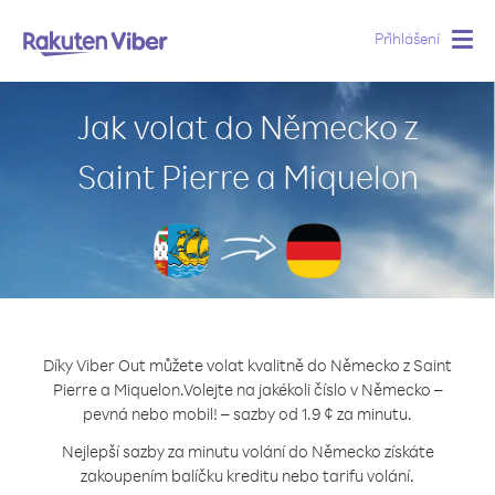
Přihlášení
Togg
navig
Jak volat do Německo z
Saint Pierre a Miquelon
Díky Viber Out můžete volat kvalitně do Německo z Saint
Pierre a Miquelon.
Volejte na jakékoli číslo v Německo –
pevná nebo mobil! – sazby od 1.9 ¢ za minutu.
Nejlepší sazby za minutu volání do Německo získáte
zakoupením balíčku kreditu nebo tarifu volání.