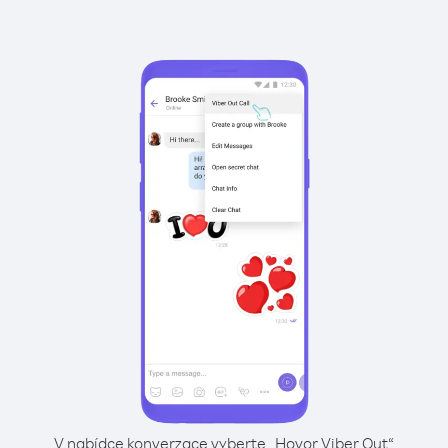
V nabídce konverzace vyberte „Hovor Viber Out“