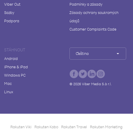
Viber Out
Podmínky a zásady
Sazby
Zásady ochrany soukromých
Podpora
údajů
Customer Complaints Code
STÁHNOUT
Čeština
Android
iPhone & iPad
Windows PC
Mac
©
2026
Viber Media S.à r.l.
Linux
Rakuten Viki
Rakuten Kobo
Rakuten Travel
Rakuten Marketing