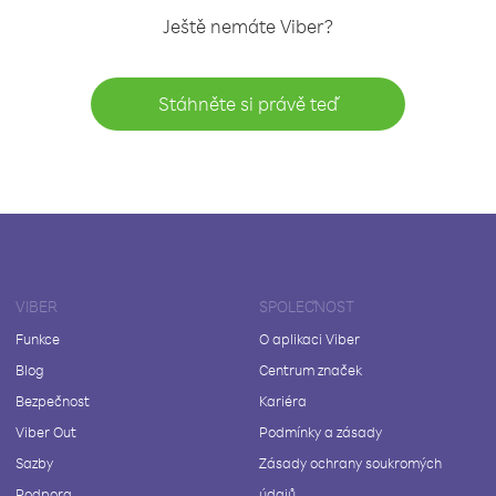
Ještě nemáte Viber?
Stáhněte si právě teď
VIBER
SPOLEČNOST
Funkce
O aplikaci Viber
Blog
Centrum značek
Bezpečnost
Kariéra
Viber Out
Podmínky a zásady
Sazby
Zásady ochrany soukromých
Podpora
údajů