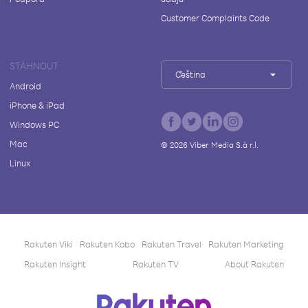
Customer Complaints Code
STÁHNOUT
Čeština
Android
iPhone & iPad
Windows PC
Mac
©
2026
Viber Media S.à r.l.
Linux
Rakuten Viki
Rakuten Kobo
Rakuten Travel
Rakuten Marketing
Rakuten Insight
Rakuten TV
About Rakuten