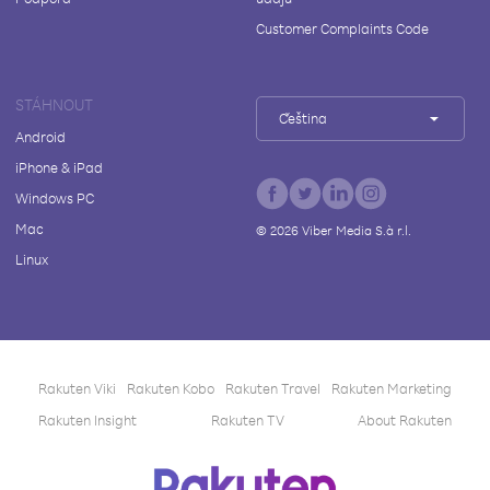
Customer Complaints Code
STÁHNOUT
Čeština
Android
iPhone & iPad
Windows PC
Mac
©
2026
Viber Media S.à r.l.
Linux
Rakuten Viki
Rakuten Kobo
Rakuten Travel
Rakuten Marketing
Rakuten Insight
Rakuten TV
About Rakuten