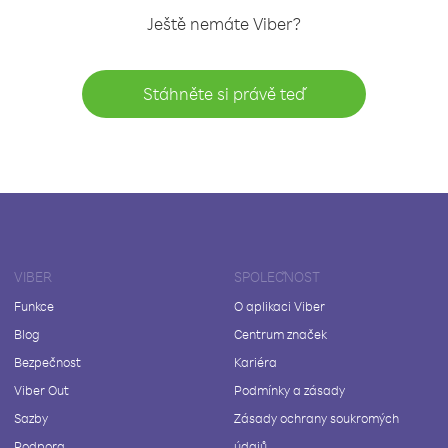
Ještě nemáte Viber?
Stáhněte si právě teď
VIBER
SPOLEČNOST
Funkce
O aplikaci Viber
Blog
Centrum značek
Bezpečnost
Kariéra
Viber Out
Podmínky a zásady
Sazby
Zásady ochrany soukromých
Podpora
údajů