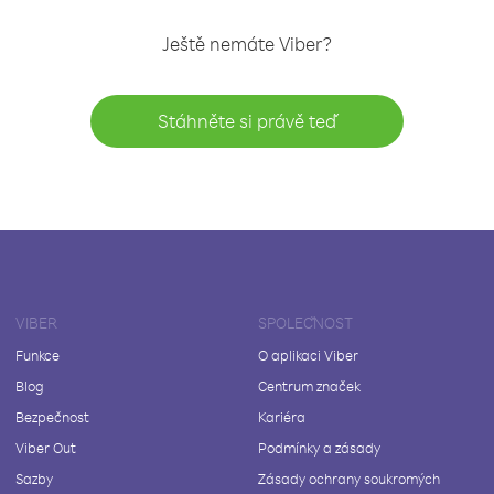
Ještě nemáte Viber?
Stáhněte si právě teď
VIBER
SPOLEČNOST
Funkce
O aplikaci Viber
Blog
Centrum značek
Bezpečnost
Kariéra
Viber Out
Podmínky a zásady
Sazby
Zásady ochrany soukromých