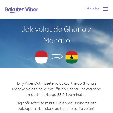
Přihlášení
Togg
navig
Jak volat do Ghana z
Monako
Díky Viber Out můžete volat kvalitně do Ghana z
Monako.
Volejte na jakékoli číslo v Ghana – pevná nebo
mobil! – sazby od 35.0 ¢ za minutu.
Nejlepší sazby za minutu volání do Ghana získáte
zakoupením balíčku kreditu nebo tarifu volání.