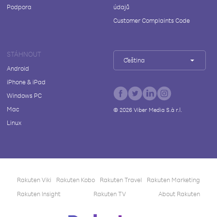
Podpora
údajů
Customer Complaints Code
STÁHNOUT
Čeština
Android
iPhone & iPad
Windows PC
Mac
©
2026
Viber Media S.à r.l.
Linux
Rakuten Viki
Rakuten Kobo
Rakuten Travel
Rakuten Marketing
Rakuten Insight
Rakuten TV
About Rakuten