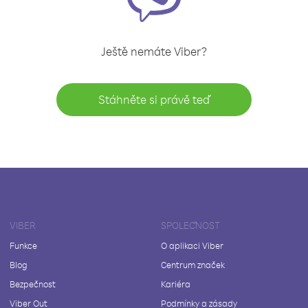
Ještě nemáte Viber?
Stáhněte si právě teď
VIBER
SPOLEČNOST
Funkce
O aplikaci Viber
Blog
Centrum značek
Bezpečnost
Kariéra
Viber Out
Podmínky a zásady