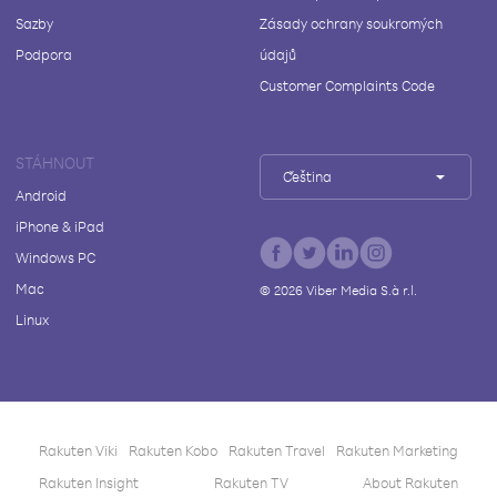
Sazby
Zásady ochrany soukromých
Podpora
údajů
Customer Complaints Code
STÁHNOUT
Čeština
Android
iPhone & iPad
Windows PC
Mac
©
2026
Viber Media S.à r.l.
Linux
Rakuten Viki
Rakuten Kobo
Rakuten Travel
Rakuten Marketing
Rakuten Insight
Rakuten TV
About Rakuten