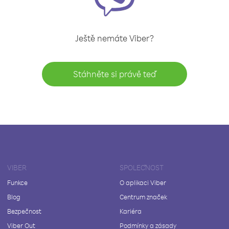
Ještě nemáte Viber?
Stáhněte si právě teď
VIBER
SPOLEČNOST
Funkce
O aplikaci Viber
Blog
Centrum značek
Bezpečnost
Kariéra
Viber Out
Podmínky a zásady