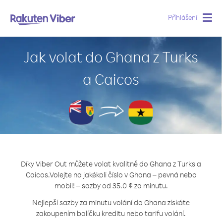
Přihlášení
Togg
navig
Jak volat do Ghana z Turks
a Caicos
Díky Viber Out můžete volat kvalitně do Ghana z Turks a
Caicos.
Volejte na jakékoli číslo v Ghana – pevná nebo
mobil! – sazby od 35.0 ¢ za minutu.
Nejlepší sazby za minutu volání do Ghana získáte
zakoupením balíčku kreditu nebo tarifu volání.