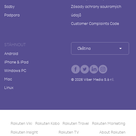
Sazby
Zásady ochrany soukromých
Podpora
údajů
Customer Complaints Code
STÁHNOUT
Čeština
Android
iPhone & iPad
Windows PC
Mac
©
2026
Viber Media S.à r.l.
Linux
Rakuten Viki
Rakuten Kobo
Rakuten Travel
Rakuten Marketing
Rakuten Insight
Rakuten TV
About Rakuten