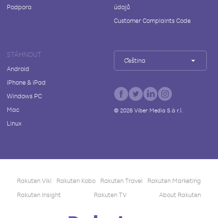
Podpora
údajů
Customer Complaints Code
STÁHNOUT
Čeština
Android
iPhone & iPad
Windows PC
Mac
©
2026
Viber Media S.à r.l.
Linux
Rakuten Viki
Rakuten Kobo
Rakuten Travel
Rakuten Marketing
Rakuten Insight
Rakuten TV
About Rakuten