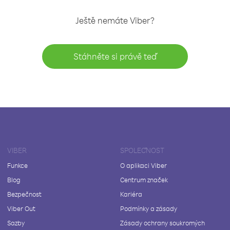
Ještě nemáte Viber?
Stáhněte si právě teď
VIBER
SPOLEČNOST
Funkce
O aplikaci Viber
Blog
Centrum značek
Bezpečnost
Kariéra
Viber Out
Podmínky a zásady
Sazby
Zásady ochrany soukromých