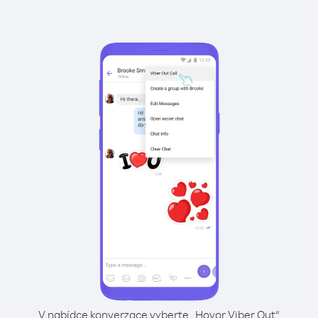
V nabídce konverzace vyberte „Hovor Viber Out“