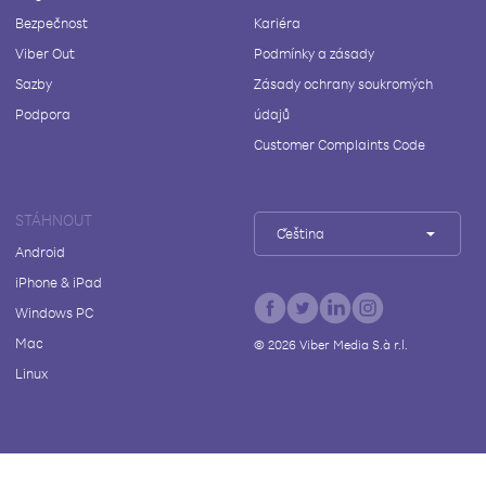
Bezpečnost
Kariéra
Viber Out
Podmínky a zásady
Sazby
Zásady ochrany soukromých
Podpora
údajů
Customer Complaints Code
STÁHNOUT
Čeština
Android
iPhone & iPad
Windows PC
Mac
©
2026
Viber Media S.à r.l.
Linux