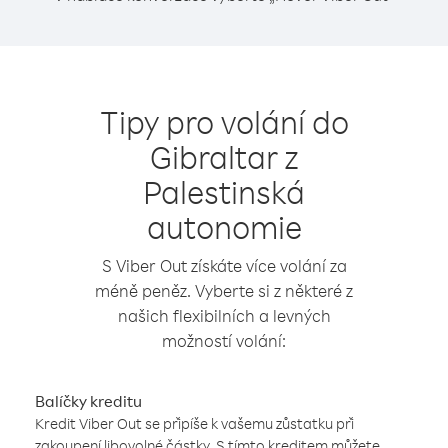
Tipy pro volání do
Gibraltar z
Palestinská
autonomie
S Viber Out získáte více volání za
méně peněz. Vyberte si z některé z
našich flexibilních a levných
možností volání:
Balíčky kreditu
Kredit Viber Out se připíše k vašemu zůstatku při
zakoupení libovolné částky. S tímto kreditem můžete