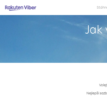
Stáhn
Jak 
Volej
Nejlepší sazb