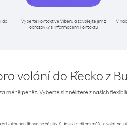
í do
Vyberte kontakt ve Viberu a zavolejte jim z
V nab
obrazovky s informacemi kontaktu
pro volání do Řecko z B
 za méně peněz. Vyberte si z některé z našich flexibi
 při zakoupení libovolné částky. S tímto kreditem můžete volat na jaké