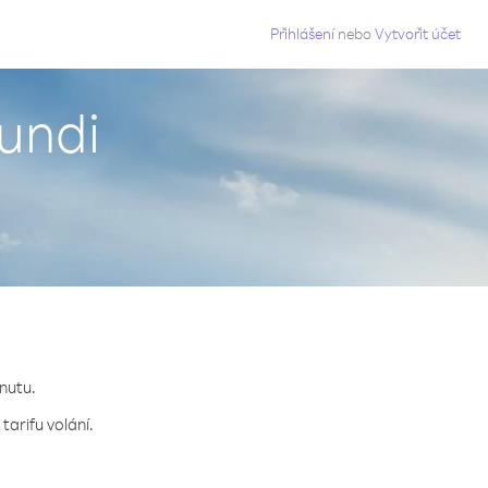
g
Přihlášení
nebo
Vytvořit účet
rundi
inutu.
tarifu volání.