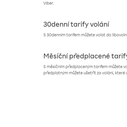
Viber.
30denní tarify volání
S 30denním tarifem můžete volat do libovolné
Měsíční předplacené tarif
S měsíčním předplaceným tarifem můžete volat
předplatným můžete ušetřit za volání, které 