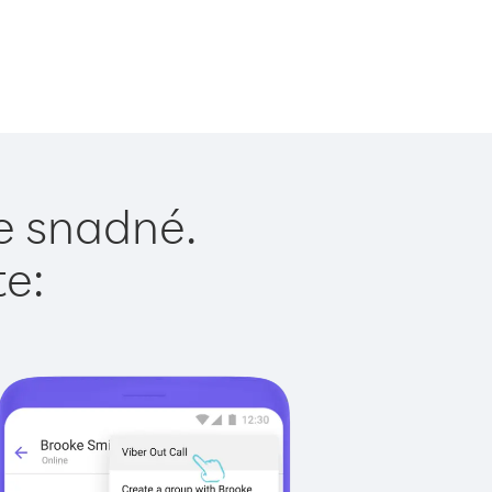
je snadné.
te: