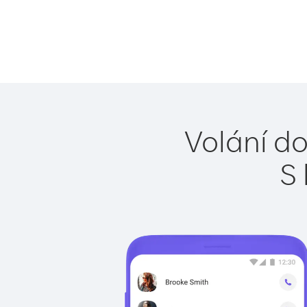
Volání do
S 