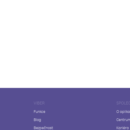
VIBER
SPOLE
Funkce
O aplika
Blog
Centrum
Bezpečnost
Kariéra