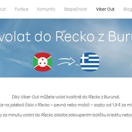
out
Funkce
Komunity
Bezpečnost
Viber Out
Blo
volat do Řecko z Bu
Díky Viber Out můžete volat kvalitně do Řecko z Burundi.
te na jakékoli číslo v Řecko – pevná nebo mobil! – sazby od 1.9 ¢ za m
y za minutu volání do Řecko získáte zakoupením balíčku kreditu nebo 