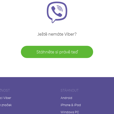
Ještě nemáte Viber?
Stáhněte si právě teď
ČNOST
STÁHNOUT
ci Viber
Android
 značek
iPhone & iPad
Windows PC