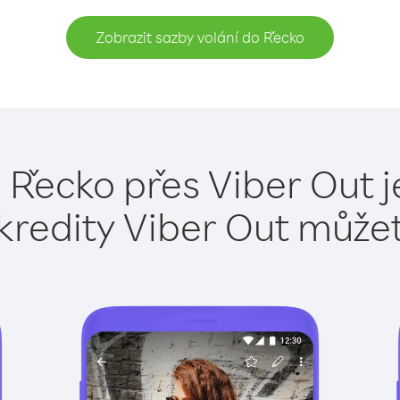
Zobrazit sazby volání do Řecko
 Řecko přes Viber Out 
kredity Viber Out může