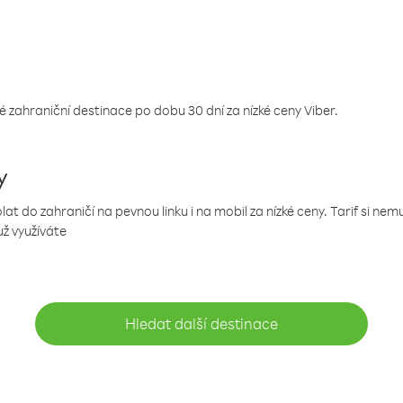
 zahraniční destinace po dobu 30 dní za nízké ceny Viber.
y
 do zahraničí na pevnou linku i na mobil za nízké ceny. Tarif si ne
už využíváte
Hledat další destinace