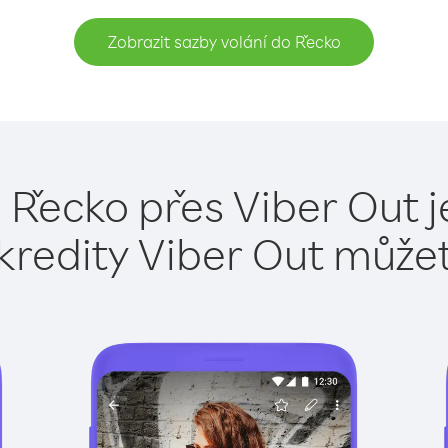
Zobrazit sazby volání do Řecko
 Řecko přes Viber Out 
kredity Viber Out může