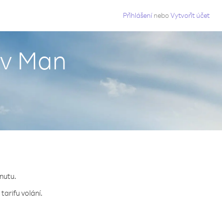
g
Přihlášení
nebo
Vytvořit účet
ov Man
inutu.
tarifu volání.