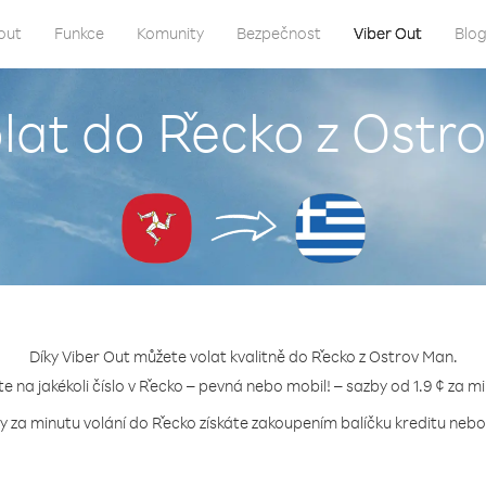
out
Funkce
Komunity
Bezpečnost
Viber Out
Blo
olat do Řecko z Ostr
Díky Viber Out můžete volat kvalitně do Řecko z Ostrov Man.
te na jakékoli číslo v Řecko – pevná nebo mobil! – sazby od 1.9 ¢ za m
y za minutu volání do Řecko získáte zakoupením balíčku kreditu nebo 