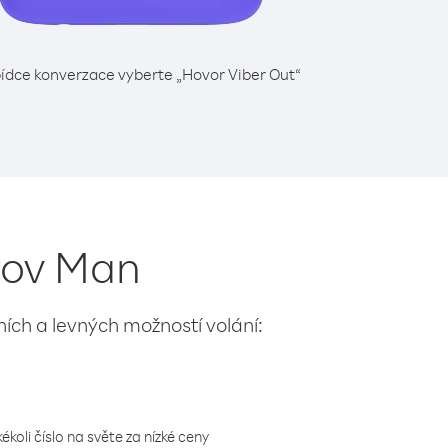
ídce konverzace vyberte „Hovor Viber Out“
trov Man
lních a levných možností volání:
koli číslo na světe za nízké ceny