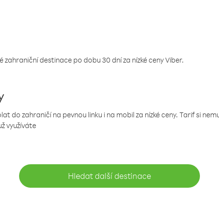
 zahraniční destinace po dobu 30 dní za nízké ceny Viber.
y
 do zahraničí na pevnou linku i na mobil za nízké ceny. Tarif si ne
už využíváte
Hledat další destinace