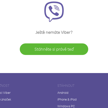
Ještě nemáte Viber?
Stáhněte si právě teď
ČNOST
STÁHNOUT
ci Viber
Android
 značek
iPhone & iPad
Windows PC