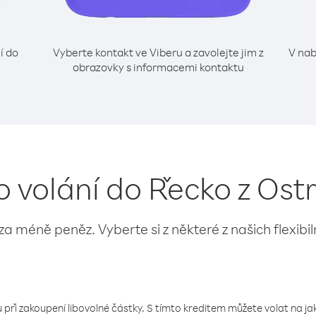
í do
Vyberte kontakt ve Viberu a zavolejte jim z
V nab
obrazovky s informacemi kontaktu
o volání do Řecko z Os
 za méně peněz. Vyberte si z některé z našich flexibi
 při zakoupení libovolné částky. S tímto kreditem můžete volat na jaké