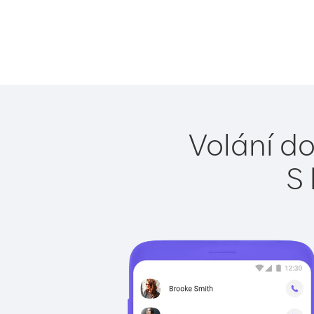
Volání do
S 