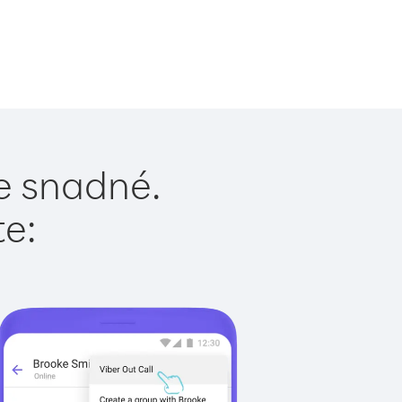
je snadné.
te: