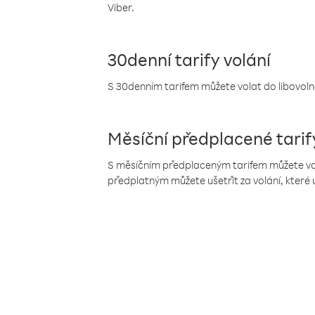
Viber.
30denní tarify volání
S 30denním tarifem můžete volat do libovolné
Měsíční předplacené tarif
S měsíčním předplaceným tarifem můžete volat
předplatným můžete ušetřit za volání, které 