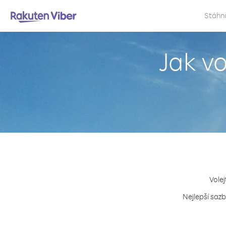
Stáhn
Jak v
Volej
Nejlepší sazb