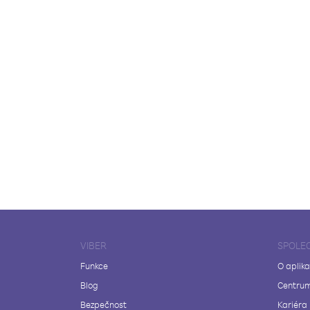
VIBER
SPOLE
Funkce
O aplika
Blog
Centrum
Bezpečnost
Kariéra