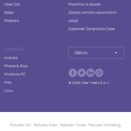
Viber Out
Podmínky a zásady
Sazby
Zásady ochrany soukromých
Podpora
údajů
Customer Complaints Code
STÁHNOUT
Čeština
Android
iPhone & iPad
Windows PC
Mac
©
2026
Viber Media S.à r.l.
Linux
Rakuten Viki
Rakuten Kobo
Rakuten Travel
Rakuten Marketing