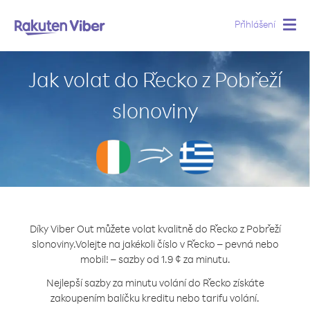
Přihlášení
Togg
navig
Jak volat do Řecko z Pobřeží
slonoviny
Díky Viber Out můžete volat kvalitně do Řecko z Pobřeží
slonoviny.
Volejte na jakékoli číslo v Řecko – pevná nebo
mobil! – sazby od 1.9 ¢ za minutu.
Nejlepší sazby za minutu volání do Řecko získáte
zakoupením balíčku kreditu nebo tarifu volání.