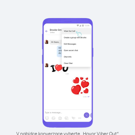
V nabídce konverzace vyberte „Hovor Viber Out“