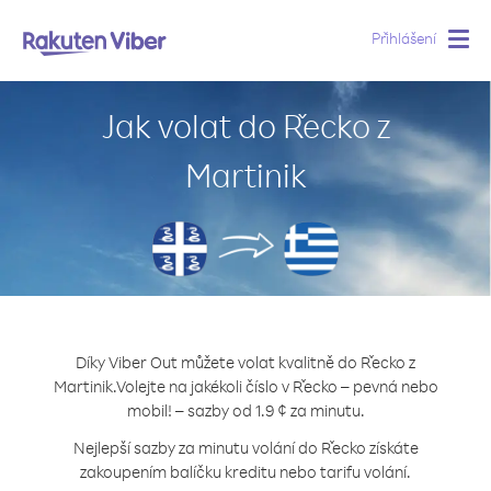
Přihlášení
Togg
navig
Jak volat do Řecko z
Martinik
Díky Viber Out můžete volat kvalitně do Řecko z
Martinik.
Volejte na jakékoli číslo v Řecko – pevná nebo
mobil! – sazby od 1.9 ¢ za minutu.
Nejlepší sazby za minutu volání do Řecko získáte
zakoupením balíčku kreditu nebo tarifu volání.