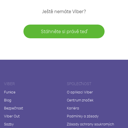
Ještě nemáte Viber?
Stáhněte si právě teď
VIBER
SPOLEČNOST
Funkce
O aplikaci Viber
Blog
Centrum značek
Bezpečnost
Kariéra
Viber Out
Podmínky a zásady
Sazby
Zásady ochrany soukromých