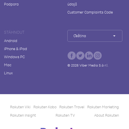
Podpora
údajů
Customer Complaints Code
STÁHNOUT
Čeština
Android
iPhone & iPad
Windows PC
Mac
©
2026
Viber Media S.à r.l.
Linux
Rakuten Viki
Rakuten Kobo
Rakuten Travel
Rakuten Marketing
Rakuten Insight
Rakuten TV
About Rakuten