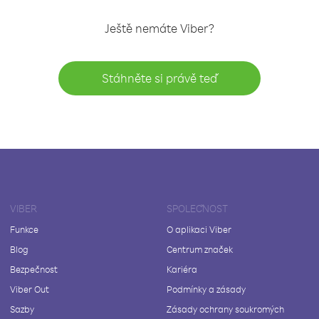
Ještě nemáte Viber?
Stáhněte si právě teď
VIBER
SPOLEČNOST
Funkce
O aplikaci Viber
Blog
Centrum značek
Bezpečnost
Kariéra
Viber Out
Podmínky a zásady
Sazby
Zásady ochrany soukromých