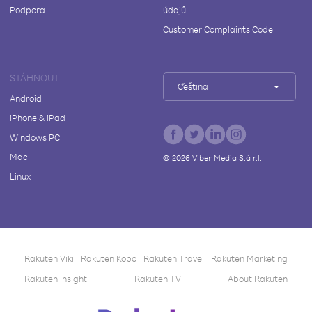
Podpora
údajů
Customer Complaints Code
STÁHNOUT
Čeština
Android
iPhone & iPad
Windows PC
Mac
©
2026
Viber Media S.à r.l.
Linux
Rakuten Viki
Rakuten Kobo
Rakuten Travel
Rakuten Marketing
Rakuten Insight
Rakuten TV
About Rakuten