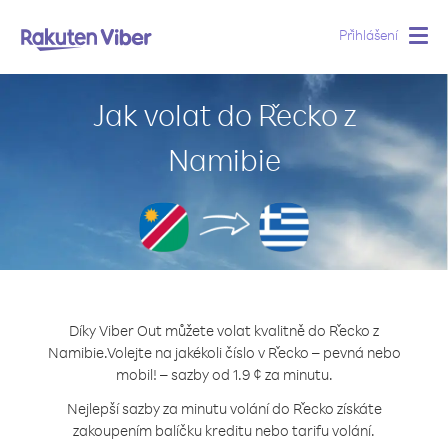
Přihlášení
Togg
navig
Jak volat do Řecko z
Namibie
Díky Viber Out můžete volat kvalitně do Řecko z
Namibie.
Volejte na jakékoli číslo v Řecko – pevná nebo
mobil! – sazby od 1.9 ¢ za minutu.
Nejlepší sazby za minutu volání do Řecko získáte
zakoupením balíčku kreditu nebo tarifu volání.