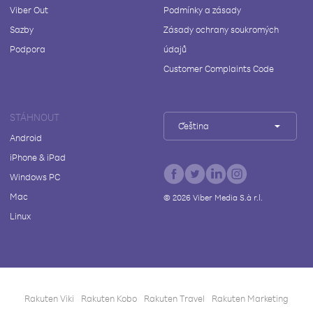
Viber Out
Podmínky a zásady
Sazby
Zásady ochrany soukromých
Podpora
údajů
Customer Complaints Code
STÁHNOUT
Čeština
Android
iPhone & iPad
Windows PC
Mac
©
2026
Viber Media S.à r.l.
Linux
Rakuten Viki
Rakuten Kobo
Rakuten Travel
Rakuten Marketing