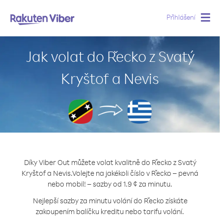
Přihlášení
Togg
navig
Jak volat do Řecko z Svatý
Kryštof a Nevis
Díky Viber Out můžete volat kvalitně do Řecko z Svatý
Kryštof a Nevis.
Volejte na jakékoli číslo v Řecko – pevná
nebo mobil! – sazby od 1.9 ¢ za minutu.
Nejlepší sazby za minutu volání do Řecko získáte
zakoupením balíčku kreditu nebo tarifu volání.