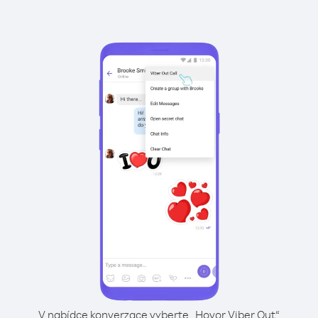
V nabídce konverzace vyberte „Hovor Viber Out“