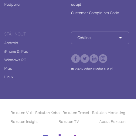
Podpora
údajů
Customer Complaints Code
STÁHNOUT
Čeština
Android
iPhone & iPad
Windows PC
Mac
©
2026
Viber Media S.à r.l.
Linux
Rakuten Viki
Rakuten Kobo
Rakuten Travel
Rakuten Marketing
Rakuten Insight
Rakuten TV
About Rakuten