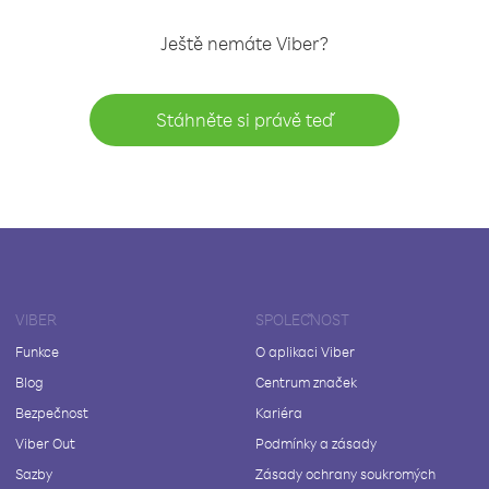
Ještě nemáte Viber?
Stáhněte si právě teď
VIBER
SPOLEČNOST
Funkce
O aplikaci Viber
Blog
Centrum značek
Bezpečnost
Kariéra
Viber Out
Podmínky a zásady
Sazby
Zásady ochrany soukromých