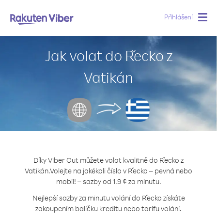
Přihlášení
Togg
navig
Jak volat do Řecko z
Vatikán
Díky Viber Out můžete volat kvalitně do Řecko z
Vatikán.
Volejte na jakékoli číslo v Řecko – pevná nebo
mobil! – sazby od 1.9 ¢ za minutu.
Nejlepší sazby za minutu volání do Řecko získáte
zakoupením balíčku kreditu nebo tarifu volání.