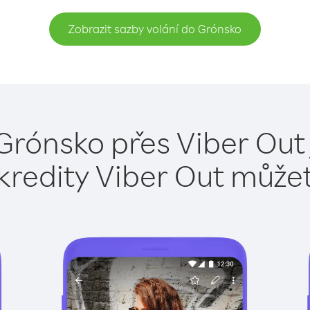
Zobrazit sazby volání do Grónsko
Grónsko přes Viber Out
kredity Viber Out může