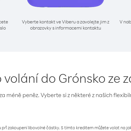
cete
Vyberte kontakt ve Viberu a zavolejte jim z
V nab
slo
obrazovky s informacemi kontaktu
o volání do Grónsko ze z
 za méně peněz. Vyberte si z některé z našich flexibi
 při zakoupení libovolné částky. S tímto kreditem můžete volat na jaké