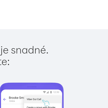
 je snadné.
te: