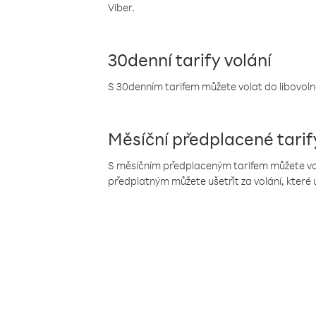
Viber.
30denní tarify volání
S 30denním tarifem můžete volat do libovolné
Měsíční předplacené tarif
S měsíčním předplaceným tarifem můžete volat
předplatným můžete ušetřit za volání, které 