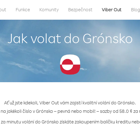
out
Funkce
Komunity
Bezpečnost
Viber Out
Blo
Jak volat do Grónsko
Ať už jste kdekoli, Viber Out vám zajistí kvalitní volání do Grónsko.
 na jakékoli číslo v Grónsko – pevná nebo mobil! – sazby od 58.0 ¢ za
 za minutu volání do Grónsko získáte zakoupením balíčku kreditu nebo