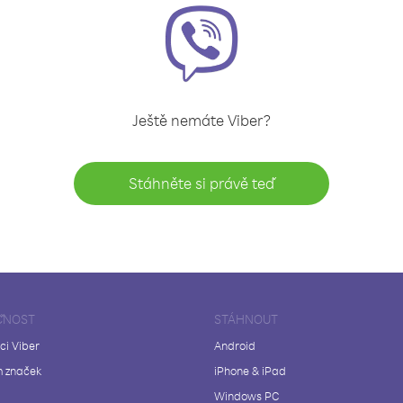
Ještě nemáte Viber?
Stáhněte si právě teď
ČNOST
STÁHNOUT
ci Viber
Android
 značek
iPhone & iPad
Windows PC