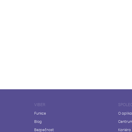
VIBER
SPOLE
Funkce
O aplika
Blog
Centrum
Bezpečnost
Kariéra