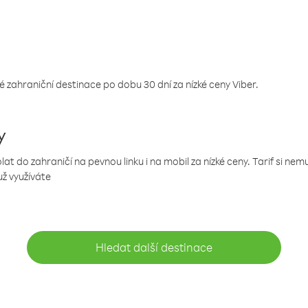
 zahraniční destinace po dobu 30 dní za nízké ceny Viber.
y
 do zahraničí na pevnou linku i na mobil za nízké ceny. Tarif si ne
už využíváte
Hledat další destinace