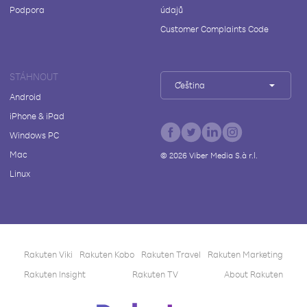
Podpora
údajů
Customer Complaints Code
STÁHNOUT
Čeština
Android
iPhone & iPad
Windows PC
Mac
©
2026
Viber Media S.à r.l.
Linux
Rakuten Viki
Rakuten Kobo
Rakuten Travel
Rakuten Marketing
Rakuten Insight
Rakuten TV
About Rakuten