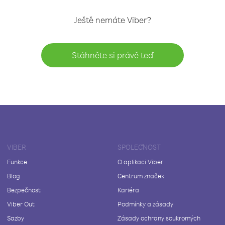
Ještě nemáte Viber?
Stáhněte si právě teď
VIBER
SPOLEČNOST
Funkce
O aplikaci Viber
Blog
Centrum značek
Bezpečnost
Kariéra
Viber Out
Podmínky a zásady
Sazby
Zásady ochrany soukromých