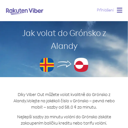
Přihlášení
Togg
navig
Jak volat do Grónsko z
Alandy
Díky Viber Out můžete volat kvalitně do Grónsko z
Alandy.
Volejte na jakékoli číslo v Grónsko – pevná nebo
mobil! – sazby od 58.0 ¢ za minutu.
Nejlepší sazby za minutu volání do Grónsko získáte
zakoupením balíčku kreditu nebo tarifu volání.