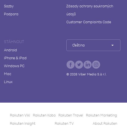
Sazby
Zásady ochrany soukromých
Podpora
údajů
Customer Complaints Code
STÁHNOUT
Čeština
Android
iPhone & iPad
Windows PC
Mac
©
2026
Viber Media S.à r.l.
Linux
Rakuten Viki
Rakuten Kobo
Rakuten Travel
Rakuten Marketing
Rakuten Insight
Rakuten TV
About Rakuten