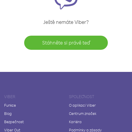
Ještě nemáte Viber?
Stáhněte si právě teď
VIBER
SPOLEČNOST
Funkce
O aplikaci Viber
Blog
Centrum značek
Bezpečnost
Kariéra
Viber Out
Podmínky a zásady