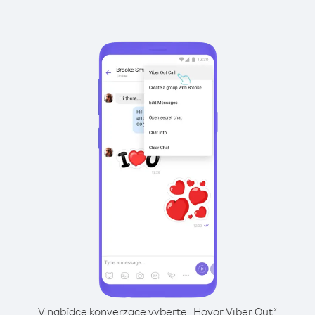
V nabídce konverzace vyberte „Hovor Viber Out“