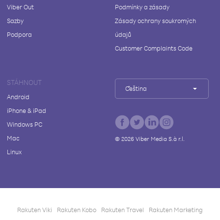
Viber Out
Podmínky a zásady
Sazby
Zásady ochrany soukromých
Podpora
údajů
Customer Complaints Code
STÁHNOUT
Čeština
Android
iPhone & iPad
Windows PC
Mac
©
2026
Viber Media S.à r.l.
Linux
Rakuten Viki
Rakuten Kobo
Rakuten Travel
Rakuten Marketing