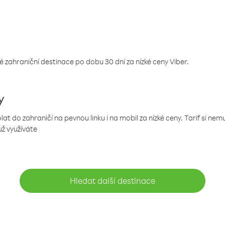
 zahraniční destinace po dobu 30 dní za nízké ceny Viber.
y
 do zahraničí na pevnou linku i na mobil za nízké ceny. Tarif si ne
už využíváte
Hledat další destinace