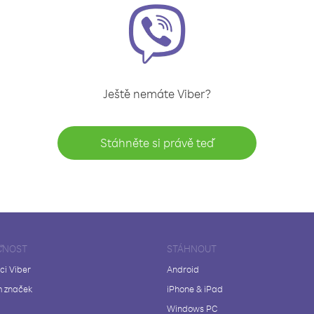
Ještě nemáte Viber?
Stáhněte si právě teď
ČNOST
STÁHNOUT
ci Viber
Android
 značek
iPhone & iPad
Windows PC