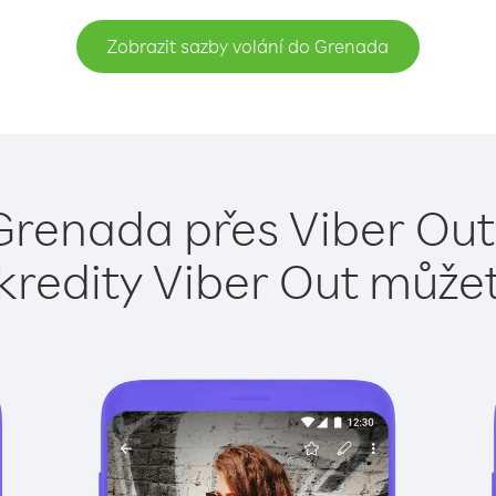
Zobrazit sazby volání do Grenada
Grenada přes Viber Out
kredity Viber Out může