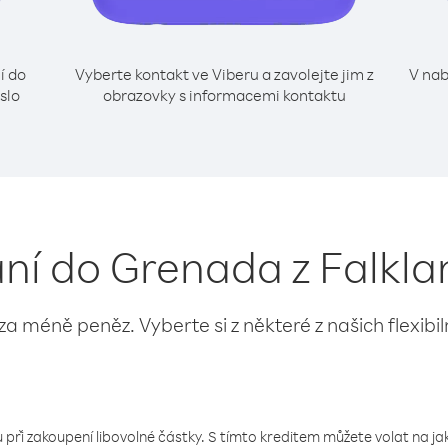
í do
Vyberte kontakt ve Viberu a zavolejte jim z
V nab
slo
obrazovky s informacemi kontaktu
ání do Grenada z Falkla
 za méně peněz. Vyberte si z některé z našich flexibi
 při zakoupení libovolné částky. S tímto kreditem můžete volat na jaké