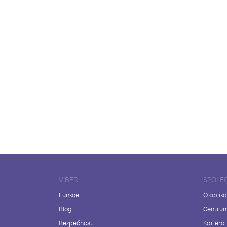
VIBER
SPOLE
Funkce
O aplika
Blog
Centrum
Bezpečnost
Kariéra