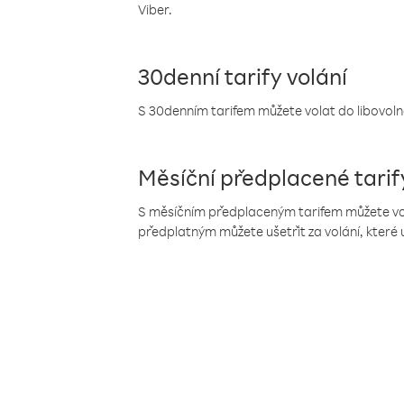
Viber.
30denní tarify volání
S 30denním tarifem můžete volat do libovolné
Měsíční předplacené tarif
S měsíčním předplaceným tarifem můžete volat
předplatným můžete ušetřit za volání, které 