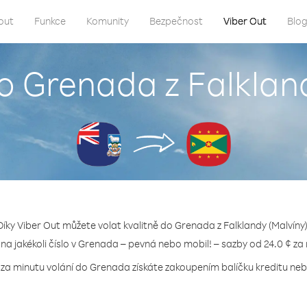
out
Funkce
Komunity
Bezpečnost
Viber Out
Blo
do Grenada z Falkland
Díky Viber Out můžete volat kvalitně do Grenada z Falklandy (Malvíny)
 na jakékoli číslo v Grenada – pevná nebo mobil! – sazby od 24.0 ¢ za
 za minutu volání do Grenada získáte zakoupením balíčku kreditu nebo