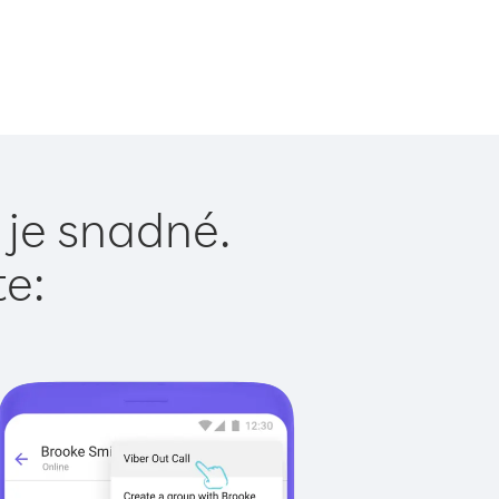
 je snadné.
te: