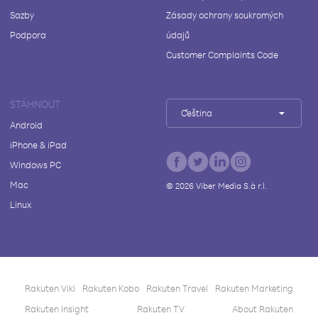
Sazby
Zásady ochrany soukromých
Podpora
údajů
Customer Complaints Code
STÁHNOUT
Čeština
Android
iPhone & iPad
Windows PC
Mac
©
2026
Viber Media S.à r.l.
Linux
Rakuten Viki
Rakuten Kobo
Rakuten Travel
Rakuten Marketing
Rakuten Insight
Rakuten TV
About Rakuten