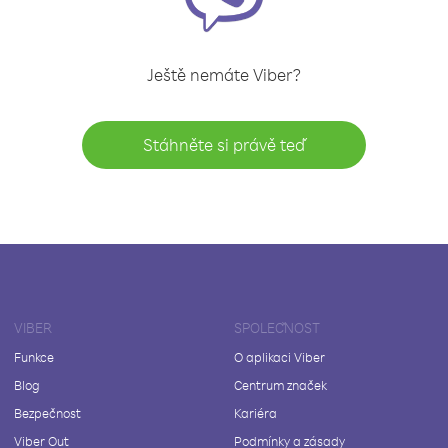
Ještě nemáte Viber?
Stáhněte si právě teď
VIBER
SPOLEČNOST
Funkce
O aplikaci Viber
Blog
Centrum značek
Bezpečnost
Kariéra
Viber Out
Podmínky a zásady