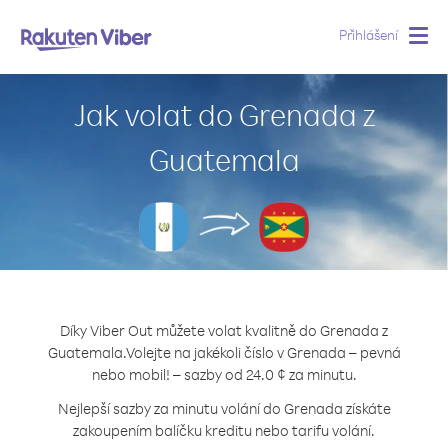
Přihlášení
Togg
navig
Jak volat do Grenada z
Guatemala
Díky Viber Out můžete volat kvalitně do Grenada z
Guatemala.
Volejte na jakékoli číslo v Grenada – pevná
nebo mobil! – sazby od 24.0 ¢ za minutu.
Nejlepší sazby za minutu volání do Grenada získáte
zakoupením balíčku kreditu nebo tarifu volání.