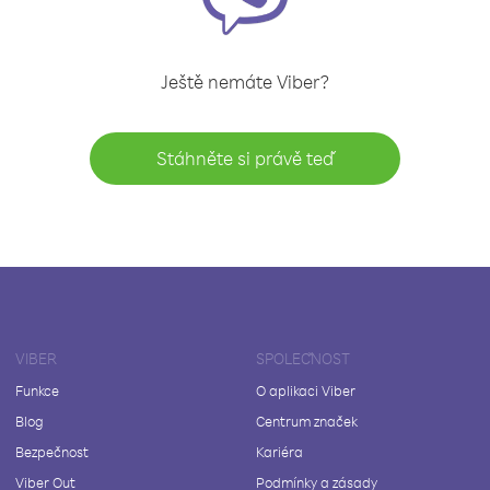
Ještě nemáte Viber?
Stáhněte si právě teď
VIBER
SPOLEČNOST
Funkce
O aplikaci Viber
Blog
Centrum značek
Bezpečnost
Kariéra
Viber Out
Podmínky a zásady