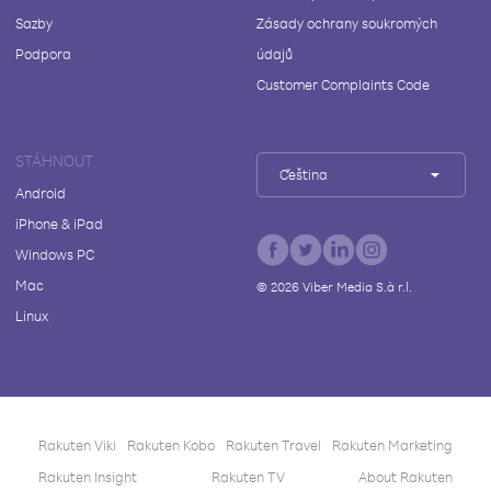
Sazby
Zásady ochrany soukromých
Podpora
údajů
Customer Complaints Code
STÁHNOUT
Čeština
Android
iPhone & iPad
Windows PC
Mac
©
2026
Viber Media S.à r.l.
Linux
Rakuten Viki
Rakuten Kobo
Rakuten Travel
Rakuten Marketing
Rakuten Insight
Rakuten TV
About Rakuten