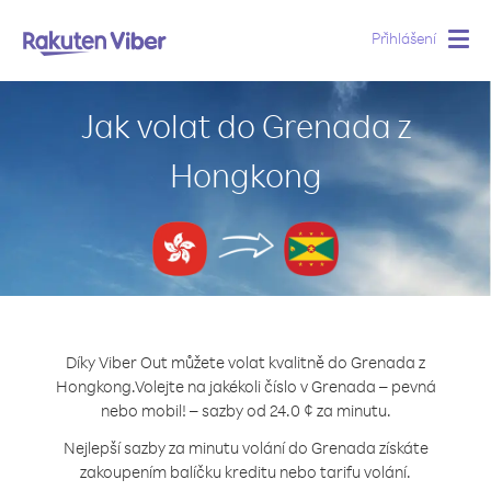
Přihlášení
Togg
navig
Jak volat do Grenada z
Hongkong
Díky Viber Out můžete volat kvalitně do Grenada z
Hongkong.
Volejte na jakékoli číslo v Grenada – pevná
nebo mobil! – sazby od 24.0 ¢ za minutu.
Nejlepší sazby za minutu volání do Grenada získáte
zakoupením balíčku kreditu nebo tarifu volání.